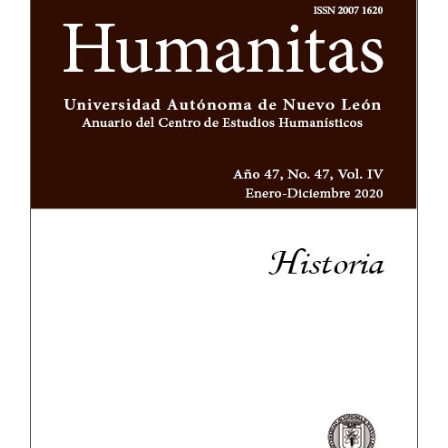
lateral
del
artículo