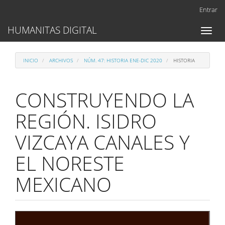
Navegación
Entrar
principal
Contenido
HUMANITAS DIGITAL
Toggl
principal
naviga
Barra
lateral
INICIO
ARCHIVOS
NÚM. 47: HISTORIA ENE-DIC 2020
HISTORIA
CONSTRUYENDO LA
REGIÓN. ISIDRO
VIZCAYA CANALES Y
EL NORESTE
MEXICANO
Barra