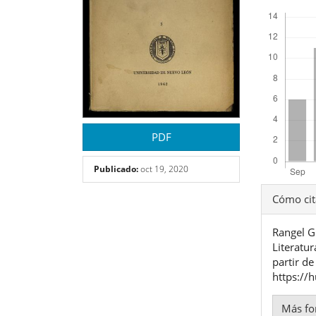
Descargas
PDF
Publicado:
oct 19, 2020
Detal
Cómo cit
del
Rangel Gu
artíc
Literatur
partir de
https://
Más fo