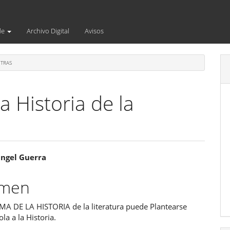
de
Archivo Digital
Avisos
TRAS
 Historia de la
enido
angel Guerra
ipal
umen
A DE LA HISTORIA de la literatura puede Plantearse
ulo
la a la Historia.