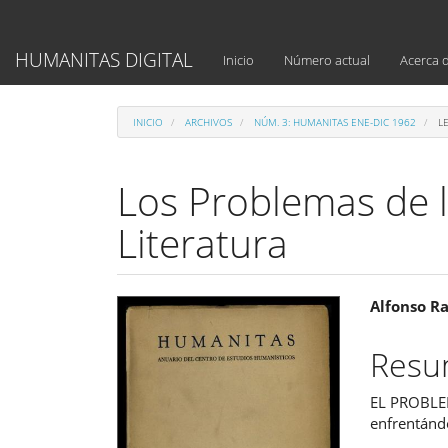
Navegación
principal
Contenido
HUMANITAS DIGITAL
Inicio
Número actual
Acerca 
principal
Barra
lateral
INICIO
ARCHIVOS
NÚM. 3: HUMANITAS ENE-DIC 1962
LE
Los Problemas de la
Literatura
Barra
Cont
Alfonso R
lateral
princ
Res
del
del
EL PROBLEM
artículo
artíc
enfrentándo