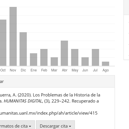
les
ar
erra, A. (2020). Los Problemas de la Historia de la
ulo
a.
HUMANITAS DIGITAL
, (3), 229–242. Recuperado a
humanitas.uanl.mx/index.php/ah/article/view/415
rmatos de cita
Descargar cita