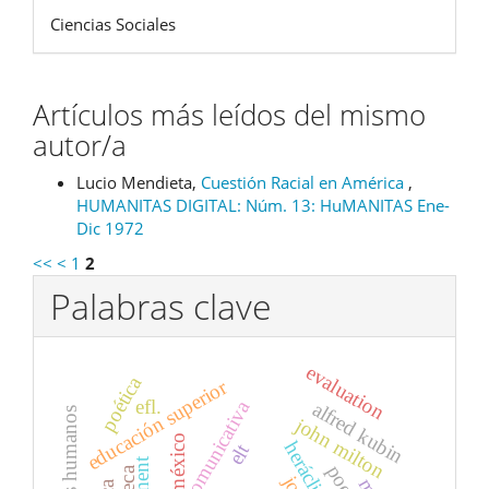
Ciencias Sociales
Artículos más leídos del mismo
autor/a
Lucio Mendieta,
Cuestión Racial en América
,
HUMANITAS DIGITAL: Núm. 13: HuMANITAS Ene-
Dic 1972
<<
<
1
2
Palabras clave
evaluation
poética
educación superior
efl.
alfred kubin
derechos humanos
john milton
méxico
heráclito
elt