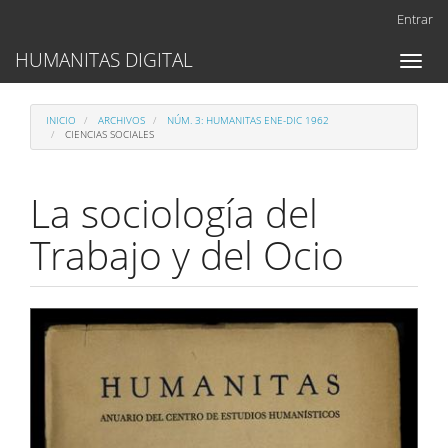
Navegación
Entrar
principal
Contenido
HUMANITAS DIGITAL
Toggl
principal
naviga
Barra
lateral
INICIO
ARCHIVOS
NÚM. 3: HUMANITAS ENE-DIC 1962
CIENCIAS SOCIALES
La sociología del
Trabajo y del Ocio
Barra
lateral
del
artículo