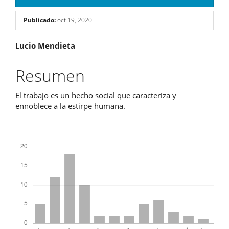
Publicado:
oct 19, 2020
Contenido
Lucio Mendieta
principal
Resumen
del
El trabajo es un hecho social que caracteriza y
artículo
ennoblece a la estirpe humana.
Descargas