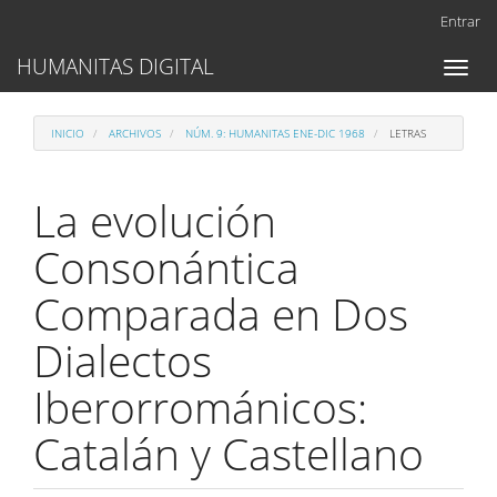
Navegación
Entrar
principal
Contenido
HUMANITAS DIGITAL
Toggl
principal
naviga
Barra
lateral
INICIO
ARCHIVOS
NÚM. 9: HUMANITAS ENE-DIC 1968
LETRAS
La evolución
Consonántica
Comparada en Dos
Dialectos
Iberorrománicos:
Catalán y Castellano