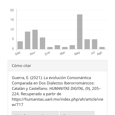
Descargas
Detalles
Cómo citar
del
Guerra, E. (2021). La evolución Consonántica
artículo
Comparada en Dos Dialectos Iberorrománicos:
Catalán y Castellano.
HUMANITAS DIGITAL
, (9), 205–
224. Recuperado a partir de
https://humanitas.uanl.mx/index.php/ah/article/vie
w/717