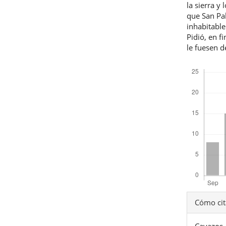
la sierra y
que San Pab
inhabitable
Pidió, en f
le fuesen de
Descargas
Detal
Cómo cit
del
Cavazos,