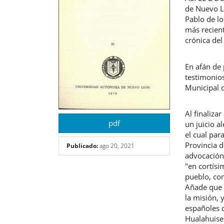
artículo
artíc
de Nuevo L
Pablo de l
más recient
crónica del
En afán de 
testimonios
Municipal 
Al finaliza
pdf
un juicio a
el cual par
Provincia d
Publicado:
ago 20, 2021
advocación 
"en cortís
pueblo, con
Añade que p
la misión, 
españoles q
Hualahuises