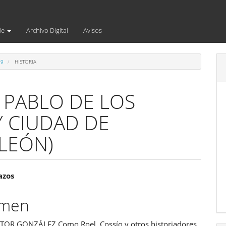
de
Archivo Digital
Avisos
79
HISTORIA
 PABLO DE LOS
 CIUDAD DE
LEÓN)
enido
azos
ipal
umen
TOR GONZÁLEZ Como Roel, Cossío y otros historiadores