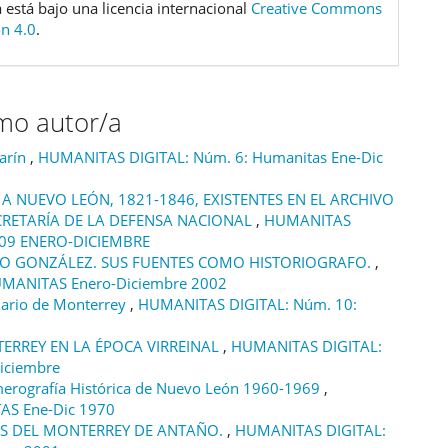
 está bajo una licencia internacional
Creative Commons
ón 4.0
.
smo autor/a
Marín
,
HUMANITAS DIGITAL: Núm. 6: Humanitas Ene-Dic
 NUEVO LEÓN, 1821-1846, EXISTENTES EN EL ARCHIVO
CRETARÍA DE LA DEFENSA NACIONAL
,
HUMANITAS
009 ENERO-DICIEMBRE
RIO GONZÁLEZ. SUS FUENTES COMO HISTORIOGRAFO.
,
UMANITAS Enero-Diciembre 2002
nario de Monterrey
,
HUMANITAS DIGITAL: Núm. 10:
TERREY EN LA ÉPOCA VIRREINAL
,
HUMANITAS DIGITAL:
iciembre
merografía Histórica de Nuevo León 1960-1969
,
AS Ene-Dic 1970
ES DEL MONTERREY DE ANTAÑO.
,
HUMANITAS DIGITAL: