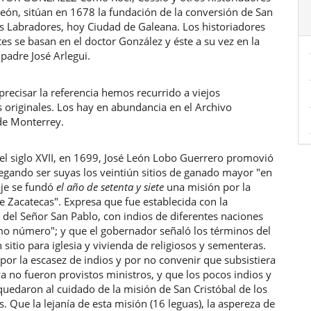
ulo
eón, sitúan en 1678 la fundación de la conversión de San
os Labradores, hoy Ciudad de Galeana. Los historiadores
es se basan en el doctor González y éste a su vez en la
 padre José Arlegui.
precisar la referencia hemos recurrido a viejos
 originales. Los hay en abundancia en el Archivo
de Monterrey.
r el siglo XVII, en 1699, José León Lobo Guerrero promovió
legando ser suyas los veintiún sitios de ganado mayor "en
aje se fundó
el año de setenta y siete
una misión por la
e Zacatecas". Expresa que fue establecida con la
del Señor San Pablo, con indios de diferentes naciones
imo número"; y que el gobernador señaló los términos del
 sitio para iglesia y vivienda de religiosos y sementeras.
or la escasez de indios y por no convenir que subsistiera
ya no fueron provistos ministros, y que los pocos indios y
uedaron al cuidado de la misión de San Cristóbal de los
. Que la lejanía de esta misión (16 leguas), la aspereza de