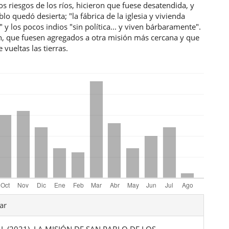
 los riesgos de los ríos, hicieron que fuese desatendida, y
lo quedó desierta; "la fábrica de la iglesia y vivienda
" y los pocos indios "sin política... y viven bárbaramente".
in, que fuesen agregados a otra misión más cercana y que
 vueltas las tierras.
les
ar
 I. (2021). LA MISIÓN DE SAN PABLO DE LOS