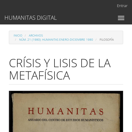
Navegación
Entrar
principal
Contenido
HUMANITAS DIGITAL
Toggl
principal
naviga
Barra
lateral
INICIO
ARCHIVOS
NÚM. 21 (1980): HUMANITAS ENERO-DICIEMBRE 1980
FILOSOFÍA
CRÍSIS Y LISIS DE LA
METAFÍSICA
Barra
lateral
del
artículo