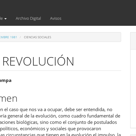
de
Archivo Digital
Avisos
IEMBRE 1981
CIENCIAS SOCIALES
A REVOLUCIÓN
enido
Pompa
ipal
umen
n el caso que nos va a ocupar, debe ser entendida, no
ulo
oría general de la evolución, como cuadro fundamental de
gaciones biológicas, sino como el conjunto de postulados
, políticos, económicos y sociales que provocaron
s circunstancias que tienen en la evolución el impulso, la