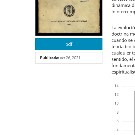
dinámica d
ininterrump
La evoluci
doctrina me
cuando se v
pdf
teoría biol
cualquier t
Publicado:
oct 26, 2021
sentido, e
fundamenta
espiritualis
Descargas