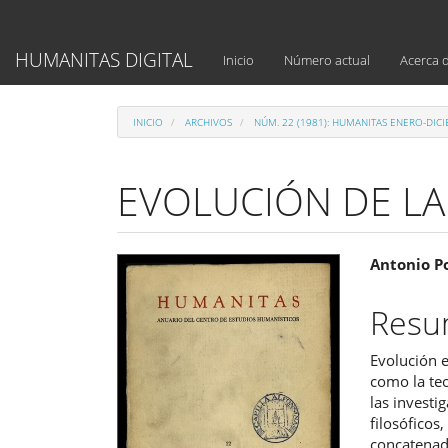
Navegación
principal
Contenido
HUMANITAS DIGITAL
Inicio
Número actual
Acerca 
principal
Barra
lateral
INICIO
ARCHIVOS
NÚM. 22 (1981): HUMANITAS ENERO-DIC
EVOLUCIÓN DE L
Barra
Cont
Antonio 
lateral
princ
Res
del
del
Evolución e
artículo
artíc
como la te
las investi
filosóficos
concatenada