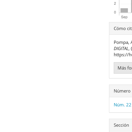
Detal
Cómo cit
del
Pompa, 
artíc
DIGITAL
,
https://
Más fo
Número
Núm. 22 
Sección