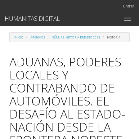
Navegación
Entrar
principal
Contenido
HUMANITAS DIGITAL
Toggl
principal
naviga
Barra
lateral
INICIO
ARCHIVOS
NÚM. 45: HISTORIA ENE-DIC 2018
HISTORIA
ADUANAS, PODERES
LOCALES Y
CONTRABANDO DE
AUTOMÓVILES. EL
DESAFÍO AL ESTADO-
NACIÓN DESDE LA