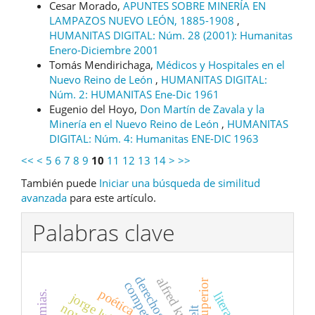
Cesar Morado,
APUNTES SOBRE MINERÍA EN
LAMPAZOS NUEVO LEÓN, 1885-1908
,
HUMANITAS DIGITAL: Núm. 28 (2001): Humanitas
Enero-Diciembre 2001
Tomás Mendirichaga,
Médicos y Hospitales en el
Nuevo Reino de León
,
HUMANITAS DIGITAL:
Núm. 2: HUMANITAS Ene-Dic 1961
Eugenio del Hoyo,
Don Martín de Zavala y la
Minería en el Nuevo Reino de León
,
HUMANITAS
DIGITAL: Núm. 4: Humanitas ENE-DIC 1963
<<
<
5
6
7
8
9
10
11
12
13
14
>
>>
También puede
Iniciar una búsqueda de similitud
avanzada
para este artículo.
Palabras clave
alfred kubin
poética
elt