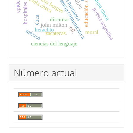
derechos humanos
educación superior
competencia comunicativa
epidemias.
literatura checa
jorge luis borges
novela checa
hospitales
poesía argentina
ética
discurso
john milton
efl.
heráclito
méxico
moral
zacatecas.
ciencias del lenguaje
Número actual