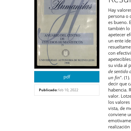
del
del
Hay valore
artículo
artíc
persona o 
es bueno. E
también lo 
apetecer ef
un ente ide
resueltame
con efectiv
apetecibles
su vida al 
de sentido 
pdf
un fin
". (1
decir que c
habencia. R
Publicado:
feb 10, 2022
valor. Lot
los valores
vista, de m
conviene u
emotivament
realización 