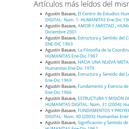
Artículos más leídos del mi
Agustín Basave,
El Centro de Estudios Hu
DIGITAL: Núm. 1: HUMANITAS Ene-Dic 19
Agustín Basave,
AMOR Y AMISTAD
,
HUMAN
Diciembre 2001
Agustín Basave,
Estructura y Sentido del
ENE-DIC 1963
Agustín Basave,
La Filosofía de la Coordi
HUMANITAS Ene-Dic 1967
Agustín Basave,
HACIA UNA NUEVA META
Humanitas Ene-Dic 1979
Agustín Basave,
Estructura y Sentido del 
Ene-Dic 1969
Agustín Basave,
Fundamento y Esencia de 
Ene-Dic 1966
Agustín Basave,
ESTRUCTURA Y MISIÓN DE
HUMANITAS DIGITAL: Núm. 31 (2004): Hu
Agustín Basave,
FUNDAMENTOS Y PROYEC
DIGITAL: Núm. 30 (2003): Humanitas Ene
Agustín Basave,
Significación y Sentido 
HUMANITAS Ene-Dic 1962