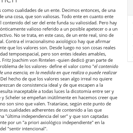
s como cualidades de un ente. Decimos entonces, de una
ulo
de una cosa, que son valiosas. Todo ente en cuanto ente
l contenido del ser del ente funda su valiosidad. Pero hay
ónticamente valioso referido a un posible apetecer o a un
ectivo. No se trata, en este caso, de un ente real, sino de
al. Contra el irracionalismo axiológico hay que afirmar
nte que los valores son. Desde luego no son cosas reales
idad tempoespacial, pero son entes ideales amables,
. Fritz Joachim von Rintelen -quien dedicó gran parte de
problema de los valores- define el valor como "
el contenido
de una esencia, en la medida en que realiza o puede realizar
). Del hecho de que los valores sean algo irreal no quiere
arezcan de consistencia ideal y de que escapen a la
esulta inaceptable a todas luces la dicotomía entre ser y
ze y Scheler se empeñan inútilmente en hacemos creer que
 no son sino que valen. Trataríase, según este punto de
eras cualidades adherentes de contenido a las que
na "última independencia del ser" y que son captadas
e por un "a priori axiológico independiente" en la
del "sentir intencional".