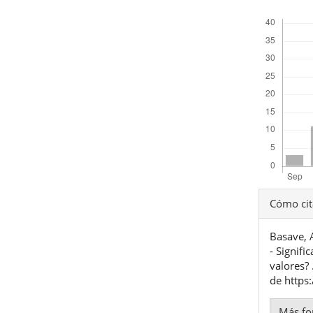
Descargas
Detal
Cómo cit
del
Basave,
artíc
- Signifi
valores? 
de https
Más fo