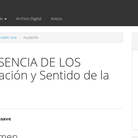
de
Archivo Digital
Avisos
IEMBRE1998
FILOSOFÍA
ENCIA DE LOS
ación y Sentido de la
enido
asave
ipal
umen