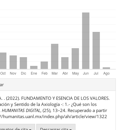
les
ar
 A. . (2022). FUNDAMENTO Y ESENCIA DE LOS VALORES.
ulo
cación y Sentido de la Axiología -: 1.- ¿Qué son los
.
HUMANITAS DIGITAL
, (25), 13–24. Recuperado a partir
://humanitas.uanl.mx/index.php/ah/article/view/1322
rmatos de cita
Descargar cita