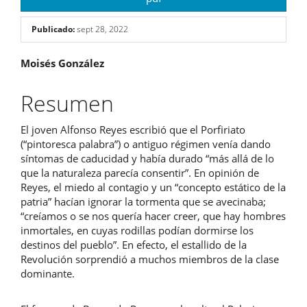
Publicado:
sept 28, 2022
Contenido
Moisés González
principal
Resumen
del
El joven Alfonso Reyes escribió que el Porfiriato
artículo
(“pintoresca palabra”) o antiguo régimen venía dando
síntomas de caducidad y había durado “más allá de lo
que la naturaleza parecía consentir”. En opinión de
Reyes, el miedo al contagio y un “concepto estático de la
patria” hacían ignorar la tormenta que se avecinaba;
“creíamos o se nos quería hacer creer, que hay hombres
inmortales, en cuyas rodillas podían dormirse los
destinos del pueblo”. En efecto, el estallido de la
Revolución sorprendió a muchos miembros de la clase
dominante.