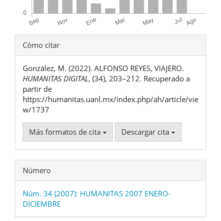
Detalles
Cómo citar
del
González, M. (2022). ALFONSO REYES, VIAJERO.
artículo
HUMANITAS DIGITAL
, (34), 203–212. Recuperado a
partir de
https://humanitas.uanl.mx/index.php/ah/article/vie
w/1737
Más formatos de cita
Descargar cita
Número
Núm. 34 (2007): HUMANITAS 2007 ENERO-
DICIEMBRE