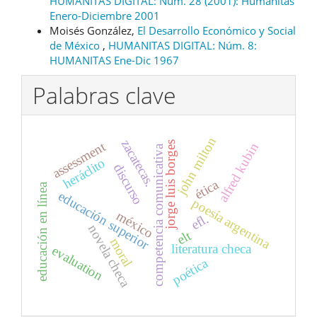
HUMANITAS DIGITAL: Núm. 28 (2001): Humanitas
Enero-Diciembre 2001
Moisés González,
El Desarrollo Económico y Social
de México
,
HUMANITAS DIGITAL: Núm. 8:
HUMANITAS Ene-Dic 1967
Palabras clave
john milton
zacatecas.
assessment
jorge luis borges
alfred kubin
competencia comunicativa
heráclito
discurso
ética
educación en línea
educación superior
poesía argentina
méxico
efl.
novela checa
elt
moral
literatura checa
evaluation
poética