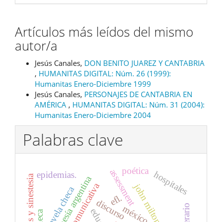
Artículos más leídos del mismo
autor/a
Jesús Canales,
DON BENITO JUAREZ Y CANTABRIA
,
HUMANITAS DIGITAL: Núm. 26 (1999):
Humanitas Enero-Diciembre 1999
Jesús Canales,
PERSONAJES DE CANTABRIA EN
AMÉRICA
,
HUMANITAS DIGITAL: Núm. 31 (2004):
Humanitas Enero-Diciembre 2004
Palabras clave
poética
assessment
epidemias.
hospitales
poiesis y sinestesia
poesía argentina
john milton
novela checa
efl.
discurso
méxico