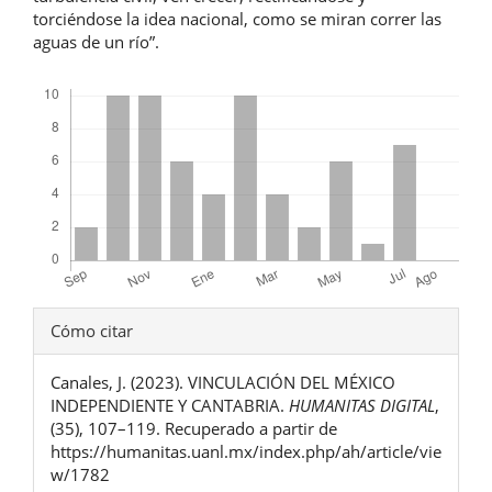
torciéndose la idea nacional, como se miran correr las
aguas de un río”.
Descargas
Detalles
Cómo citar
del
Canales, J. (2023). VINCULACIÓN DEL MÉXICO
artículo
INDEPENDIENTE Y CANTABRIA.
HUMANITAS DIGITAL
,
(35), 107–119. Recuperado a partir de
https://humanitas.uanl.mx/index.php/ah/article/vie
w/1782