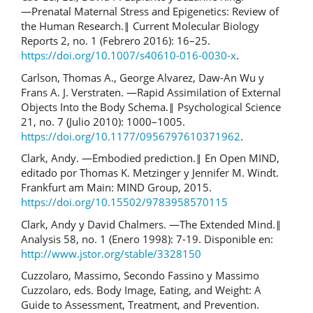
―Prenatal Maternal Stress and Epigenetics: Review of
the Human Research.‖ Current Molecular Biology
Reports 2, no. 1 (Febrero 2016): 16–25.
https://doi.org/10.1007/s40610-016-0030-x
.
Carlson, Thomas A., George Alvarez, Daw-An Wu y
Frans A. J. Verstraten. ―Rapid Assimilation of External
Objects Into the Body Schema.‖ Psychological Science
21, no. 7 (Julio 2010): 1000–1005.
https://doi.org/10.1177/0956797610371962
.
Clark, Andy. ―Embodied prediction.‖ En Open MIND,
editado por Thomas K. Metzinger y Jennifer M. Windt.
Frankfurt am Main: MIND Group, 2015.
https://doi.org/10.15502/9783958570115
Clark, Andy y David Chalmers. ―The Extended Mind.‖
Analysis 58, no. 1 (Enero 1998): 7-19. Disponible en:
http://www.jstor.org/stable/3328150
Cuzzolaro, Massimo, Secondo Fassino y Massimo
Cuzzolaro, eds. Body Image, Eating, and Weight: A
Guide to Assessment, Treatment, and Prevention.