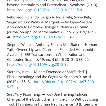
beyond Internalism and Externalism.‖ Synthese, (2019).
https://doi.org/10.1007/s11229-019-02115-x
.
Rebolledo, Rolando, Sergio A. Navarrete, Sonia Kéfi,
Sergio Rojas y Pablo A. Marquet. ―An Open-System
Approach to Complex Biological Networks.‖ SIAM
Journal on Applied Mathematics 79, no. 2 (2019): 619–
40.
https://doi.org/10.1137/17m1153431
.
Steptoe, William, Anthony Steed y Mel Slater. ―Human
Tails: Ownership and Control of Extended Humanoid
Avatars.‖ IEEE Transactions on Visualization and
Computer Graphics 19, no. 4 (Abril 2013): 583–90.
https://doi.org/10.1109/tvcg.2013.32
.
Sterelny, Kim. ―Minds: Extended or Scaffolded?‖
Phenomenology and the Cognitive Sciences 9, no. 4
(2010): 465–81.
https://doi.org/10.1007/s11097-010-
9174-y
.
Sun, Yu y Rixin Tang. ―Tool-Use Training Induces
Changes of the Body Schema in the Limb Without Using
Tool.‖ Frontiers in Human Neuroscience 13 (Diciembre