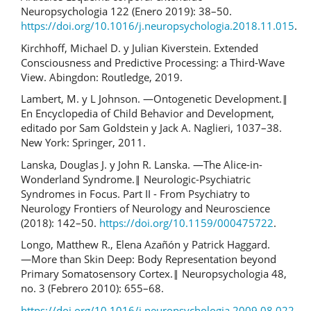
Neuropsychologia 122 (Enero 2019): 38–50.
https://doi.org/10.1016/j.neuropsychologia.2018.11.015
.
Kirchhoff, Michael D. y Julian Kiverstein. Extended
Consciousness and Predictive Processing: a Third-Wave
View. Abingdon: Routledge, 2019.
Lambert, M. y L Johnson. ―Ontogenetic Development.‖
En Encyclopedia of Child Behavior and Development,
editado por Sam Goldstein y Jack A. Naglieri, 1037–38.
New York: Springer, 2011.
Lanska, Douglas J. y John R. Lanska. ―The Alice-in-
Wonderland Syndrome.‖ Neurologic-Psychiatric
Syndromes in Focus. Part II - From Psychiatry to
Neurology Frontiers of Neurology and Neuroscience
(2018): 142–50.
https://doi.org/10.1159/000475722
.
Longo, Matthew R., Elena Azañón y Patrick Haggard.
―More than Skin Deep: Body Representation beyond
Primary Somatosensory Cortex.‖ Neuropsychologia 48,
no. 3 (Febrero 2010): 655–68.
https://doi.org/10.1016/j.neuropsychologia.2009.08.022
.