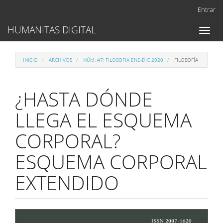
Navegación
Entrar
principal
Contenido
HUMANITAS DIGITAL
Toggl
principal
naviga
Barra
lateral
INICIO
ARCHIVOS
NÚM. 47: FILOSOFIA ENE-DIC 2020
FILOSOFÍA
¿HASTA DÓNDE
LLEGA EL ESQUEMA
CORPORAL?
ESQUEMA CORPORAL
EXTENDIDO
Barra