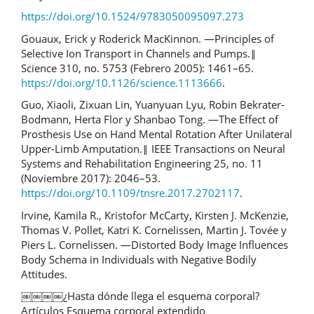
https://doi.org/10.1524/9783050095097.273
Gouaux, Erick y Roderick MacKinnon. ―Principles of
Selective Ion Transport in Channels and Pumps.‖
Science 310, no. 5753 (Febrero 2005): 1461–65.
https://doi.org/10.1126/science.1113666
.
Guo, Xiaoli, Zixuan Lin, Yuanyuan Lyu, Robin Bekrater-
Bodmann, Herta Flor y Shanbao Tong. ―The Effect of
Prosthesis Use on Hand Mental Rotation After Unilateral
Upper-Limb Amputation.‖ IEEE Transactions on Neural
Systems and Rehabilitation Engineering 25, no. 11
(Noviembre 2017): 2046–53.
https://doi.org/10.1109/tnsre.2017.2702117
.
Irvine, Kamila R., Kristofor McCarty, Kirsten J. McKenzie,
Thomas V. Pollet, Katri K. Cornelissen, Martin J. Tovée y
Piers L. Cornelissen. ―Distorted Body Image Influences
Body Schema in Individuals with Negative Bodily
Attitudes.
￼￼￼￼¿Hasta dónde llega el esquema corporal?
Artículos Esquema corporal extendido