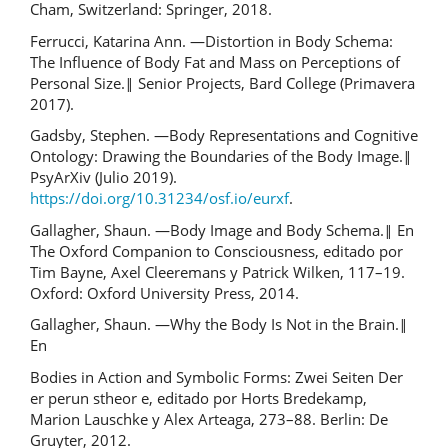
Cham, Switzerland: Springer, 2018.
Ferrucci, Katarina Ann. ―Distortion in Body Schema:
The Influence of Body Fat and Mass on Perceptions of
Personal Size.‖ Senior Projects, Bard College (Primavera
2017).
Gadsby, Stephen. ―Body Representations and Cognitive
Ontology: Drawing the Boundaries of the Body Image.‖
PsyArXiv (Julio 2019).
https://doi.org/10.31234/osf.io/eurxf
.
Gallagher, Shaun. ―Body Image and Body Schema.‖ En
The Oxford Companion to Consciousness, editado por
Tim Bayne, Axel Cleeremans y Patrick Wilken, 117–19.
Oxford: Oxford University Press, 2014.
Gallagher, Shaun. ―Why the Body Is Not in the Brain.‖
En
Bodies in Action and Symbolic Forms: Zwei Seiten Der
er perun stheor e, editado por Horts Bredekamp,
Marion Lauschke y Alex Arteaga, 273–88. Berlin: De
Gruyter, 2012.