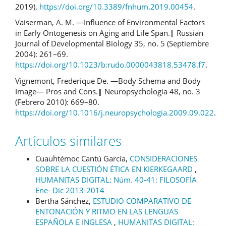
2019).
https://doi.org/10.3389/fnhum.2019.00454
.
Vaiserman, A. M. ―Influence of Environmental Factors
in Early Ontogenesis on Aging and Life Span.‖ Russian
Journal of Developmental Biology 35, no. 5 (Septiembre
2004): 261–69.
https://doi.org/10.1023/b:rudo.0000043818.53478.f7
.
Vignemont, Frederique De. ―Body Schema and Body
Image— Pros and Cons.‖ Neuropsychologia 48, no. 3
(Febrero 2010): 669–80.
https://doi.org/10.1016/j.neuropsychologia.2009.09.022
.
Artículos similares
Cuauhtémoc Cantú García,
CONSIDERACIONES
SOBRE LA CUESTIÓN ÉTICA EN KIERKEGAARD
,
HUMANITAS DIGITAL: Núm. 40-41: FILOSOFÍA
Ene- Dic 2013-2014
Bertha Sánchez,
ESTUDIO COMPARATIVO DE
ENTONACIÓN Y RITMO EN LAS LENGUAS
ESPAÑOLA E INGLESA
,
HUMANITAS DIGITAL: