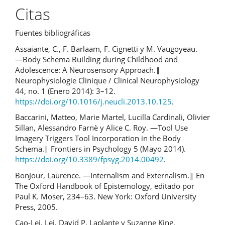
Citas
Fuentes bibliográficas
Assaiante, C., F. Barlaam, F. Cignetti y M. Vaugoyeau.
―Body Schema Building during Childhood and
Adolescence: A Neurosensory Approach.‖
Neurophysiologie Clinique / Clinical Neurophysiology
44, no. 1 (Enero 2014): 3–12.
https://doi.org/10.1016/j.neucli.2013.10.125
.
Baccarini, Matteo, Marie Martel, Lucilla Cardinali, Olivier
Sillan, Alessandro Farnè y Alice C. Roy. ―Tool Use
Imagery Triggers Tool Incorporation in the Body
Schema.‖ Frontiers in Psychology 5 (Mayo 2014).
https://doi.org/10.3389/fpsyg.2014.00492
.
BonJour, Laurence. ―Internalism and Externalism.‖ En
The Oxford Handbook of Epistemology, editado por
Paul K. Moser, 234–63. New York: Oxford University
Press, 2005.
Cao-Lei, Lei, David P. Laplante y Suzanne King.