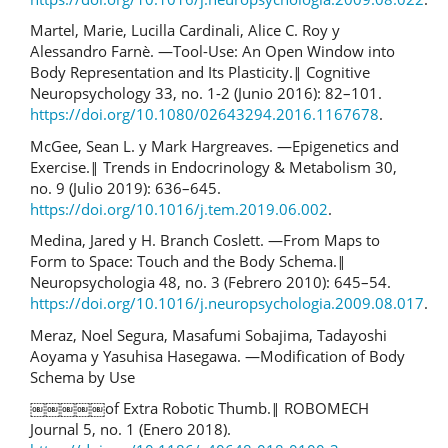
Martel, Marie, Lucilla Cardinali, Alice C. Roy y
Alessandro Farnè. ―Tool-Use: An Open Window into
Body Representation and Its Plasticity.‖ Cognitive
Neuropsychology 33, no. 1-2 (Junio 2016): 82–101.
https://doi.org/10.1080/02643294.2016.1167678
.
McGee, Sean L. y Mark Hargreaves. ―Epigenetics and
Exercise.‖ Trends in Endocrinology & Metabolism 30,
no. 9 (Julio 2019): 636–645.
https://doi.org/10.1016/j.tem.2019.06.002
.
Medina, Jared y H. Branch Coslett. ―From Maps to
Form to Space: Touch and the Body Schema.‖
Neuropsychologia 48, no. 3 (Febrero 2010): 645–54.
https://doi.org/10.1016/j.neuropsychologia.2009.08.017
.
Meraz, Noel Segura, Masafumi Sobajima, Tadayoshi
Aoyama y Yasuhisa Hasegawa. ―Modification of Body
Schema by Use
￼￼￼￼￼of Extra Robotic Thumb.‖ ROBOMECH
Journal 5, no. 1 (Enero 2018).