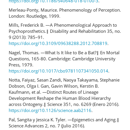
https://doi.org/10.1186/s40648-018-0100-3
.
Merleau-Ponty, Maurice. Phenomenology of Perception.
London: Routledge, 1999.
Mills, Frederick B. ―A Phenomenological Approach to
Psychoprosthetics.‖ Disability and Rehabilitation 35, no.
9 (2013): 785–91.
https://doi.org/10.3109/09638288.2012.708819
.
Nagel, Thomas. ―What Is It like to Be a Bat?‖ En Mortal
Questions, 165-80. Cambridge: Cambridge University
Press, 1979.
https://doi.org/10.1017/cbo9781107341050.014
.
Notta, Faiyaz, Sasan Zandi, Naoya Takayama, Stephanie
Dobson, Olga I. Gan, Gavin Wilson, Kerstin B.
Kaufmann, et al. ―Distinct Routes of Lineage
Development Reshape the Human Blood Hierarchy
across Ontogeny.‖ Science 351, no. 6269 (Enero 2016).
https://doi.org/10.1126/science.aab2116
.
Pal, Sangita y Jessica K. Tyler. ―Epigenetics and Aging.‖
Science Advances 2, no. 7 (Julio 2016).