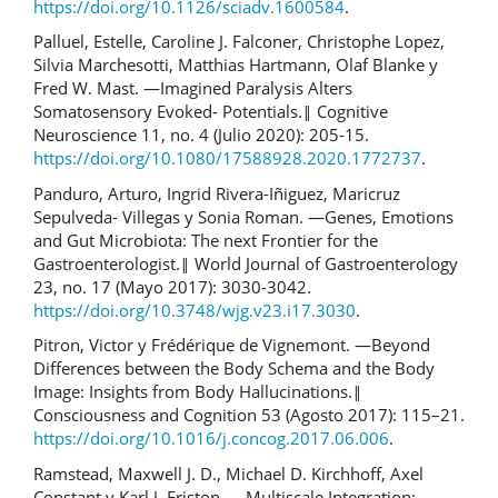
https://doi.org/10.1126/sciadv.1600584
.
Palluel, Estelle, Caroline J. Falconer, Christophe Lopez,
Silvia Marchesotti, Matthias Hartmann, Olaf Blanke y
Fred W. Mast. ―Imagined Paralysis Alters
Somatosensory Evoked- Potentials.‖ Cognitive
Neuroscience 11, no. 4 (Julio 2020): 205-15.
https://doi.org/10.1080/17588928.2020.1772737
.
Panduro, Arturo, Ingrid Rivera-Iñiguez, Maricruz
Sepulveda- Villegas y Sonia Roman. ―Genes, Emotions
and Gut Microbiota: The next Frontier for the
Gastroenterologist.‖ World Journal of Gastroenterology
23, no. 17 (Mayo 2017): 3030-3042.
https://doi.org/10.3748/wjg.v23.i17.3030
.
Pitron, Victor y Frédérique de Vignemont. ―Beyond
Differences between the Body Schema and the Body
Image: Insights from Body Hallucinations.‖
Consciousness and Cognition 53 (Agosto 2017): 115–21.
https://doi.org/10.1016/j.concog.2017.06.006
.
Ramstead, Maxwell J. D., Michael D. Kirchhoff, Axel
Constant y Karl J. Friston. ―Multiscale Integration: