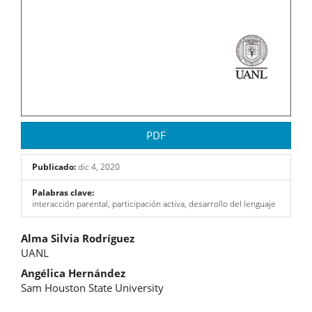
PDF
Publicado:
dic 4, 2020
Palabras clave:
interacción parental, participación activa, desarrollo del lenguaje
Contenido
Alma Silvia Rodríguez
UANL
principal
Angélica Hernández
del
Sam Houston State University