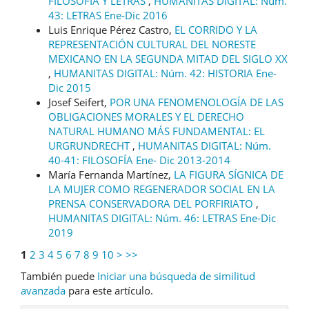
FILOSOFÍA Y LETRAS
,
HUMANITAS DIGITAL: Núm.
43: LETRAS Ene-Dic 2016
Luis Enrique Pérez Castro,
EL CORRIDO Y LA
REPRESENTACIÓN CULTURAL DEL NORESTE
MEXICANO EN LA SEGUNDA MITAD DEL SIGLO XX
,
HUMANITAS DIGITAL: Núm. 42: HISTORIA Ene-
Dic 2015
Josef Seifert,
POR UNA FENOMENOLOGÍA DE LAS
OBLIGACIONES MORALES Y EL DERECHO
NATURAL HUMANO MÁS FUNDAMENTAL: EL
URGRUNDRECHT
,
HUMANITAS DIGITAL: Núm.
40-41: FILOSOFÍA Ene- Dic 2013-2014
María Fernanda Martínez,
LA FIGURA SÍGNICA DE
LA MUJER COMO REGENERADOR SOCIAL EN LA
PRENSA CONSERVADORA DEL PORFIRIATO
,
HUMANITAS DIGITAL: Núm. 46: LETRAS Ene-Dic
2019
1
2
3
4
5
6
7
8
9
10
>
>>
También puede
Iniciar una búsqueda de similitud
avanzada
para este artículo.