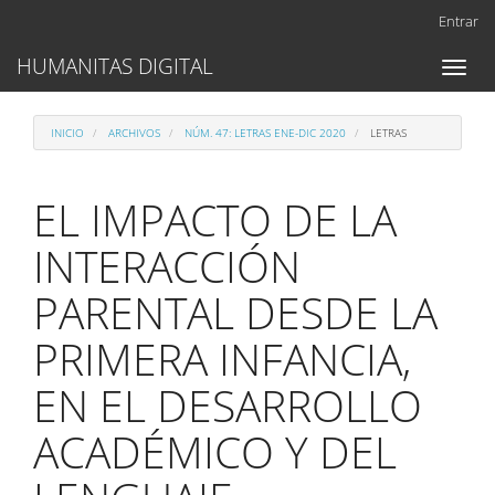
Navegación
Entrar
principal
Contenido
HUMANITAS DIGITAL
Toggl
principal
naviga
Barra
lateral
INICIO
ARCHIVOS
NÚM. 47: LETRAS ENE-DIC 2020
LETRAS
EL IMPACTO DE LA
INTERACCIÓN
PARENTAL DESDE LA
PRIMERA INFANCIA,
EN EL DESARROLLO
ACADÉMICO Y DEL