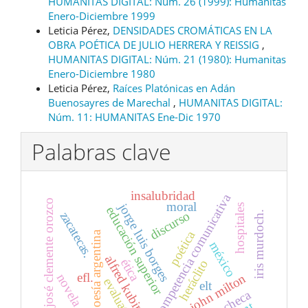
HUMANITAS DIGITAL: Núm. 26 (1999): Humanitas
Enero-Diciembre 1999
Leticia Pérez,
DENSIDADES CROMÁTICAS EN LA
OBRA POÉTICA DE JULIO HERRERA Y REISSIG
,
HUMANITAS DIGITAL: Núm. 21 (1980): Humanitas
Enero-Diciembre 1980
Leticia Pérez,
Raíces Platónicas en Adán
Buenosayres de Marechal
,
HUMANITAS DIGITAL:
Núm. 11: HUMANITAS Ene-Dic 1970
Palabras clave
insalubridad
competencia comunicativa
josé clemente orozco
moral
jorge luis borges
hospitales
educación superior
discurso
iris murdoch.
zacatecas.
poética
poesía argentina
méxico
alfred kubin
ética
heráclito
efl.
john milton
novela checa
evaluation
elt