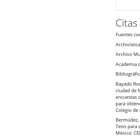
Citas
Fuentes co
Archivístic
Archivo Mu
Academia d
Bibliográfi
Bayado Rod
ciudad de 
encuestas d
para obtene
Colegio de
Bermúdez, 
Tesis para 
México: C