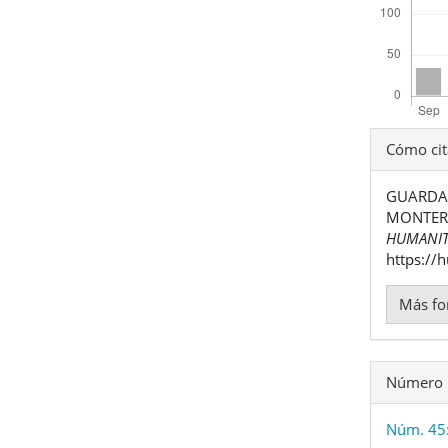
Detal
Cómo cit
del
GUARDAD
artíc
MONTERR
HUMANIT
https://
Más fo
Número
Núm. 45