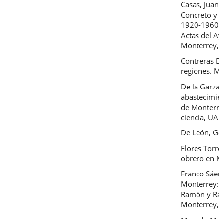
Casas, Jua
Concreto y 
1920-1960, 
Actas del 
Monterrey, 
Contreras D
regiones. M
De la Garza
abastecimi
de Monterr
ciencia, U
De León, G
Flores Torr
obrero en 
Franco Sáe
Monterrey:
Ramón y Raú
Monterrey,