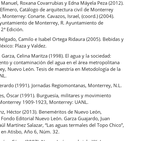
n Manuel, Roxana Covarrubias y Edna Máyela Peza (2012).
Efímero, Catálogo de arquitectura civil de Monterrey
Monterrey: Conarte. Cavazos, Israel, (coord.) (2004).
Ayuntamiento de Monterrey, R. Ayuntamiento de
2ª Edición.
elgado, Camilo e Isabel Ortega Ridaura (2005). Bebidas y
éxico: Plaza y Valdez.
 Garza, Celina Maritza (1998). El agua y la sociedad:
ento y contaminación del agua en el área metropolitana
ey, Nuevo León. Tesis de maestría en Metodología de la
ANL.
erardo (1991). Jornadas Regiomontanas, Monterrey, N.L.
es, Óscar (1991). Burguesía, militares y movimiento
Monterrey 1909-1923, Monterrey: UANL.
nz, Héctor (2013). Beneméritos de Nuevo León,
 Fondo Editorial Nuevo León. Garza Guajardo, Juan
l Martínez Salazar, “Las aguas termales del Topo Chico”,
 en Atisbo, Año 6, Núm. 32.