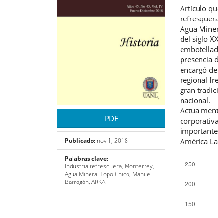
artículo
artíc
Artículo qu
refresquer
Agua Miner
del siglo X
embotellado
presencia 
encargó de 
regional fr
gran tradic
nacional.
Actualment
PDF
corporativ
importante
América La
Publicado:
nov 1, 2018
Descargas
Palabras clave:
Industria refresquera, Monterrey,
Agua Mineral Topo Chico, Manuel L.
Barragán, ARKA