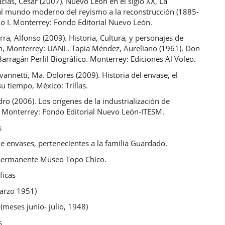
ías, César (2007). Nuevo León en el siglo XX, La
 al mundo moderno del reyismo a la reconstrucción (1885-
o I. Monterrey: Fondo Editorial Nuevo León.
ra, Alfonso (2009). Historia, Cultura, y personajes de
, Monterrey: UANL. Tapia Méndez, Aureliano (1961). Don
arragán Perfil Biográfico. Monterrey: Ediciones Al Voleo.
vannetti, Ma. Dolores (2009). Historia del envase, el
u tiempo, México: Trillas.
idro (2006). Los orígenes de la industrialización de
 Monterrey: Fondo Editorial Nuevo León-ITESM.
s
e envases, pertenecientes a la familia Guardado.
permanente Museo Topo Chico.
ficas
marzo 1951)
 (meses junio- julio, 1948)
s