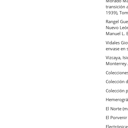
Morado Mac
transición
1939), Tom
Rangel Guer
Nuevo León
Manuel L. B
Vidales Gio
envase en s
Vizcaya, Is
Monterrey.
Coleccione
Colección d
Colección 
Hemerográ
El Norte (
El Porvenir
Electrónica