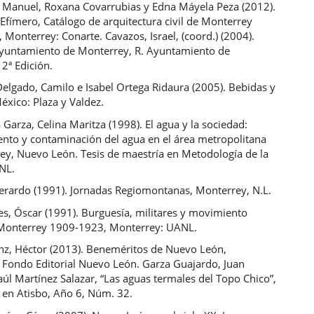
n Manuel, Roxana Covarrubias y Edna Máyela Peza (2012).
Efímero, Catálogo de arquitectura civil de Monterrey
Monterrey: Conarte. Cavazos, Israel, (coord.) (2004).
Ayuntamiento de Monterrey, R. Ayuntamiento de
2ª Edición.
elgado, Camilo e Isabel Ortega Ridaura (2005). Bebidas y
éxico: Plaza y Valdez.
 Garza, Celina Maritza (1998). El agua y la sociedad:
ento y contaminación del agua en el área metropolitana
ey, Nuevo León. Tesis de maestría en Metodología de la
ANL.
erardo (1991). Jornadas Regiomontanas, Monterrey, N.L.
es, Óscar (1991). Burguesía, militares y movimiento
Monterrey 1909-1923, Monterrey: UANL.
nz, Héctor (2013). Beneméritos de Nuevo León,
 Fondo Editorial Nuevo León. Garza Guajardo, Juan
l Martínez Salazar, “Las aguas termales del Topo Chico”,
 en Atisbo, Año 6, Núm. 32.