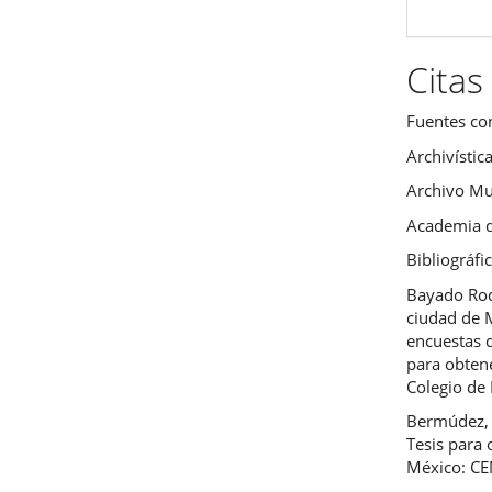
Citas
Fuentes co
Archivístic
Archivo Mu
Academia d
Bibliográfi
Bayado Rod
ciudad de 
encuestas d
para obtene
Colegio de
Bermúdez, 
Tesis para 
México: C