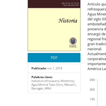
artículo
artíc
Artículo qu
refresquer
Agua Miner
del siglo X
embotellado
presencia 
encargó de 
regional fr
gran tradic
nacional.
Actualment
PDF
corporativ
importante
América La
Publicado:
nov 1, 2018
Descargas
Palabras clave:
Industria refresquera, Monterrey,
Agua Mineral Topo Chico, Manuel L.
Barragán, ARKA