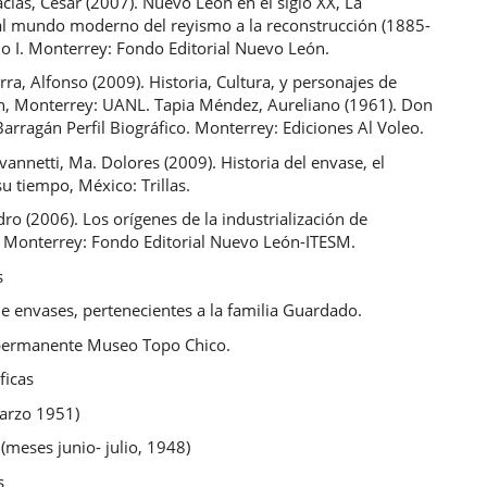
ías, César (2007). Nuevo León en el siglo XX, La
 al mundo moderno del reyismo a la reconstrucción (1885-
o I. Monterrey: Fondo Editorial Nuevo León.
ra, Alfonso (2009). Historia, Cultura, y personajes de
, Monterrey: UANL. Tapia Méndez, Aureliano (1961). Don
arragán Perfil Biográfico. Monterrey: Ediciones Al Voleo.
vannetti, Ma. Dolores (2009). Historia del envase, el
u tiempo, México: Trillas.
idro (2006). Los orígenes de la industrialización de
 Monterrey: Fondo Editorial Nuevo León-ITESM.
s
e envases, pertenecientes a la familia Guardado.
permanente Museo Topo Chico.
ficas
marzo 1951)
 (meses junio- julio, 1948)
s