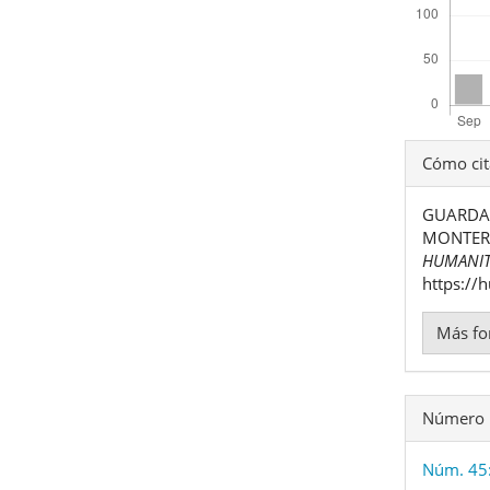
Detal
Cómo cit
del
GUARDAD
artíc
MONTERR
HUMANIT
https://
Más fo
Número
Núm. 45