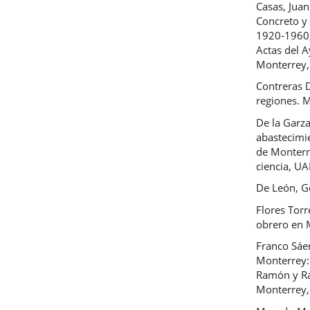
Casas, Jua
Concreto y 
1920-1960, 
Actas del 
Monterrey, 
Contreras D
regiones. M
De la Garza
abastecimi
de Monterr
ciencia, U
De León, G
Flores Torr
obrero en 
Franco Sáe
Monterrey:
Ramón y Raú
Monterrey,