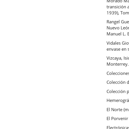
Morado Mac
transición
1939), Tom
Rangel Guer
Nuevo León
Manuel L. B
Vidales Gio
envase en s
Vizcaya, Is
Monterrey.
Coleccione
Colección d
Colección 
Hemerográ
El Norte (
El Porvenir
Electrónica