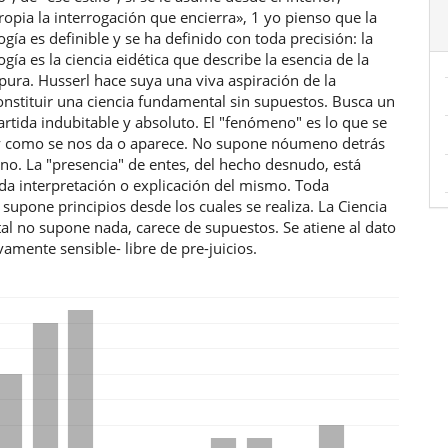
opia la interrogación que encierra», 1 yo pienso que la
ía es definible y se ha definido con toda precisión: la
ía es la ciencia eidética que describe la esencia de la
pura. Husserl hace suya una viva aspiración de la
constituir una ciencia fundamental sin supuestos. Busca un
rtida indubitable y absoluto. El "fenómeno" es lo que se
 y como se nos da o aparece. No supone nóumeno detrás
no. La "presencia" de entes, del hecho desnudo, está
da interpretación o explicación del mismo. Toda
 supone principios desde los cuales se realiza. La Ciencia
l no supone nada, carece de supuestos. Se atiene al dato
vamente sensible- libre de pre-juicios.