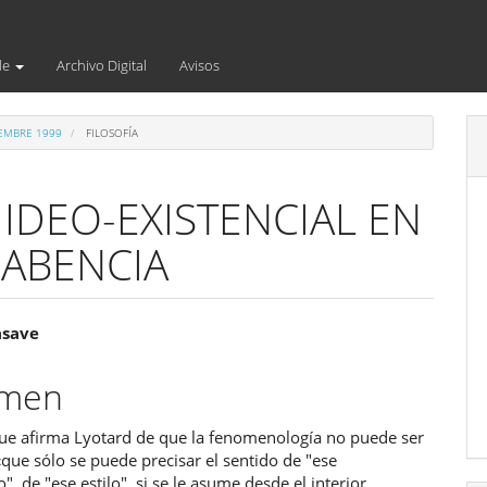
de
Archivo Digital
Avisos
IEMBRE 1999
FILOSOFÍA
DEO-EXISTENCIAL EN
HABENCIA
enido
asave
ipal
umen
que afirma Lyotard de que la fenomenología no puede ser
ulo
«que sólo se puede precisar el sentido de "ese
, de "ese estilo", si se le asume desde el interior,