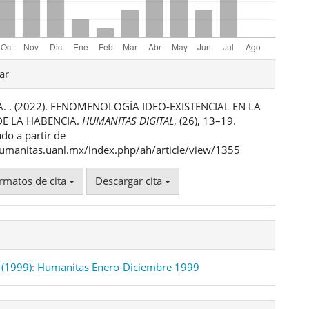
les
ar
 A. . (2022). FENOMENOLOGÍA IDEO-EXISTENCIAL EN LA
ulo
DE LA HABENCIA.
HUMANITAS DIGITAL
, (26), 13–19.
do a partir de
humanitas.uanl.mx/index.php/ah/article/view/1355
rmatos de cita
Descargar cita
(1999): Humanitas Enero-Diciembre 1999