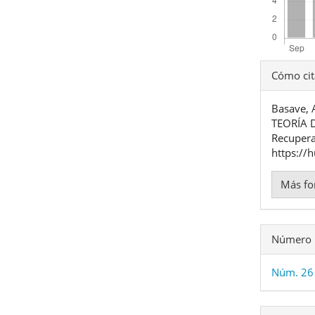
Detal
Cómo cit
del
Basave,
artíc
TEORÍA 
Recupera
https://
Más fo
Número
Núm. 26 