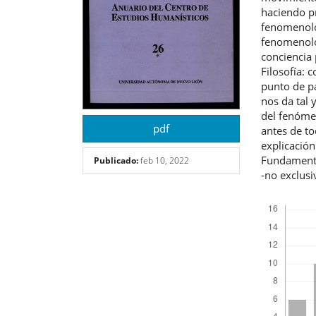
haciendo pr
fenomenolog
fenomenolog
conciencia 
Filosofía: 
punto de pa
nos da tal
del fenóme
pdf
antes de to
explicación
Fundamenta
Publicado:
feb 10, 2022
-no exclusi
Descargas