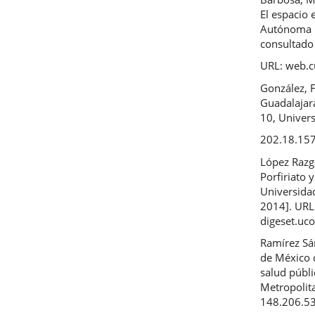
El espacio 
Autónoma M
consultado 
URL: web.
González, F
Guadalajara
10, Univer
202.18.157/
López Razg
Porfiriato 
Universidad
2014]. URL
digeset.uc
Ramírez Sán
de México 
salud públ
Metropolita
148.206.5