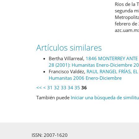
Ríos de la 
segunda mi
Metropolita
febrero de
azc.uam.mx
Artículos similares
Bertha Villarreal,
1846 MONTERREY ANTE
28 (2001): Humanitas Enero-Diciembre 2
Francisco Valdéz,
RAUL RANGEL FRÍAS, 
Humanitas 2006 Enero-Diciembre
<<
<
31
32
33
34
35
36
También puede
Iniciar una búsqueda de similit
ISSN: 2007-1620