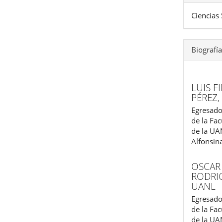
Ciencias 
Biografía
LUIS 
PÉREZ
Egresado
de la Fac
de la UAN
Alfonsin
OSCAR
RODRI
UANL
Egresado
de la Fac
de la UAN