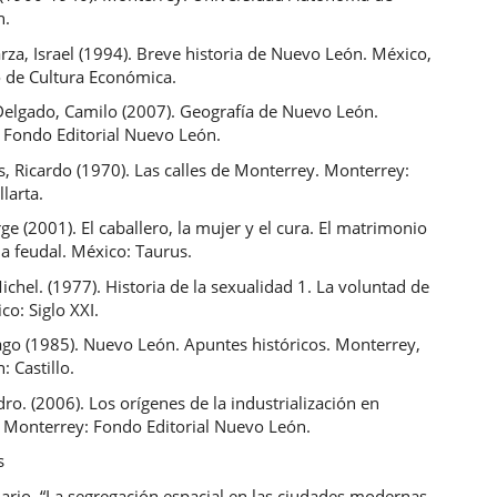
n.
za, Israel (1994). Breve historia de Nuevo León. México,
o de Cultura Económica.
Delgado, Camilo (2007). Geografía de Nuevo León.
 Fondo Editorial Nuevo León.
, Ricardo (1970). Las calles de Monterrey. Monterrey:
llarta.
e (2001). El caballero, la mujer y el cura. El matrimonio
ia feudal. México: Taurus.
ichel. (1977). Historia de la sexualidad 1. La voluntad de
co: Siglo XXI.
ago (1985). Nuevo León. Apuntes históricos. Monterrey,
 Castillo.
idro. (2006). Los orígenes de la industrialización en
 Monterrey: Fondo Editorial Nuevo León.
s
ario. “La segregación espacial en las ciudades modernas.