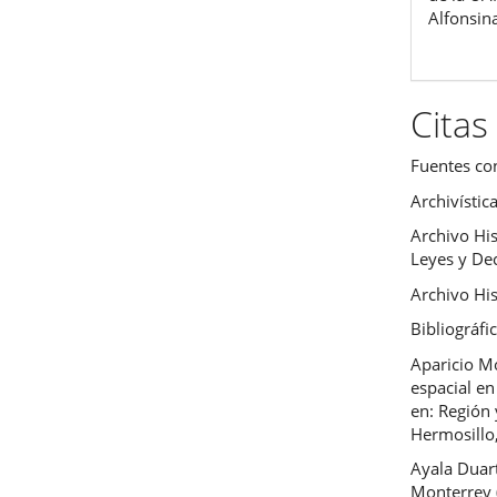
Alfonsin
Citas
Fuentes co
Archivístic
Archivo Hi
Leyes y Dec
Archivo His
Bibliográfi
Aparicio Mo
espacial en
en: Región 
Hermosillo
Ayala Duar
Monterrey 