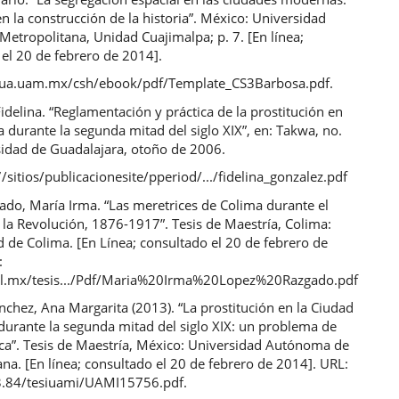
en la construcción de la historia”. México: Universidad
etropolitana, Unidad Cuajimalpa; p. 7. [En línea;
el 20 de febrero de 2014].
cua.uam.mx/csh/ebook/pdf/Template_CS3Barbosa.pdf.
idelina. “Reglamentación y práctica de la prostitución en
 durante la segunda mitad del siglo XIX”, en: Takwa, no.
sidad de Guadalajara, otoño de 2006.
sitios/publicacionesite/pperiod/.../fidelina_gonzalez.pdf
ado, María Irma. “Las meretrices de Colima durante el
y la Revolución, 1876-1917”. Tesis de Maestría, Colima:
 de Colima. [En Línea; consultado el 20 de febrero de
:
ol.mx/tesis.../Pdf/Maria%20Irma%20Lopez%20Razgado.pdf
chez, Ana Margarita (2013). “La prostitución en la Ciudad
durante la segunda mitad del siglo XIX: un problema de
ica”. Tesis de Maestría, México: Universidad Autónoma de
na. [En línea; consultado el 20 de febrero de 2014]. URL:
3.84/tesiuami/UAMI15756.pdf.