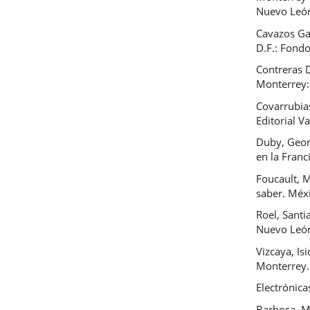
Nuevo Leó
Cavazos Gar
D.F.: Fond
Contreras 
Monterrey:
Covarrubias
Editorial Va
Duby, Georg
en la Franc
Foucault, M
saber. Méxi
Roel, Santi
Nuevo León:
Vizcaya, Is
Monterrey.
Electrónica
Barbosa, M