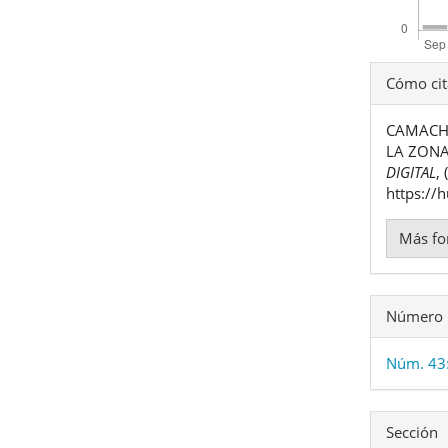
Detal
Cómo cit
del
CAMACHO 
artíc
LA ZONA
DIGITAL
,
https://
Más fo
Número
Núm. 43
Sección