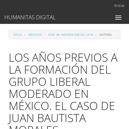
Navegación
Entrar
principal
Contenido
HUMANITAS DIGITAL
Toggl
principal
naviga
Barra
lateral
INICIO
ARCHIVOS
NÚM. 46: HISTORIA ENE-DIC 2019
HISTORIA
LOS AÑOS PREVIOS A
LA FORMACIÓN DEL
GRUPO LIBERAL
MODERADO EN
MÉXICO. EL CASO DE
JUAN BAUTISTA