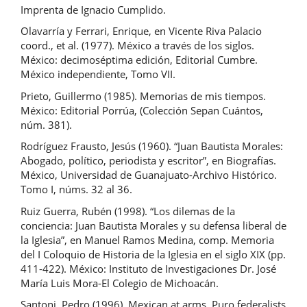
Imprenta de Ignacio Cumplido.
Olavarría y Ferrari, Enrique, en Vicente Riva Palacio
coord., et al. (1977). México a través de los siglos.
México: decimoséptima edición, Editorial Cumbre.
México independiente, Tomo VII.
Prieto, Guillermo (1985). Memorias de mis tiempos.
México: Editorial Porrúa, (Colección Sepan Cuántos,
núm. 381).
Rodríguez Frausto, Jesús (1960). “Juan Bautista Morales:
Abogado, político, periodista y escritor”, en Biografías.
México, Universidad de Guanajuato-Archivo Histórico.
Tomo I, núms. 32 al 36.
Ruiz Guerra, Rubén (1998). “Los dilemas de la
conciencia: Juan Bautista Morales y su defensa liberal de
la Iglesia”, en Manuel Ramos Medina, comp. Memoria
del I Coloquio de Historia de la Iglesia en el siglo XIX (pp.
411-422). México: Instituto de Investigaciones Dr. José
María Luis Mora-El Colegio de Michoacán.
Santoni, Pedro (1996). Mexican at arms. Puro federalists