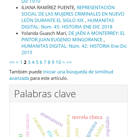
Dic 1970
ILIANA RAMÍREZ PUENTE,
REPRESENTACIÓN
SOCIAL DE LAS MUJERES CRIMINALES EN NUEVO
LEÓN DURANTE EL SIGLO XIX
,
HUMANITAS
DIGITAL: Núm. 45: HISTORIA ENE-DIC 2018
Yolanda Guasch Marí,
DE JAÉN A MONTERREY: EL
PINTOR JUAN EUGENIO MINGORANCE
,
HUMANITAS DIGITAL: Núm. 42: HISTORIA Ene-Dic
2015
<<
<
1
2
3
4
5
6
7
8
9
10
>
>>
También puede
Iniciar una búsqueda de similitud
avanzada
para este artículo.
Palabras clave
assessment
novela checa
zacatecas.
hospitales
alfred kubin
ética