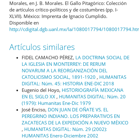
Morales, en J. B. Morales. El Gallo Pitagórico: Colección
de artículos crítico-políticos y de costumbres (pp. I-
XLVII). México: Imprenta de Ignacio Cumplido.
Disponible en
http://cdigital.dgb.uanl.mx/la/1080017794/1080017794.ht
Artículos similares
FIDEL CAMACHO PÉREZ,
LA DOCTRINA SOCIAL DE
LA IGLESIA EN MONTERREY: DE RERUM
NOVARUM A LA REORGANIZACIÓN DEL
CATOLICISMO SOCIAL, 1891-1920
,
HUMANITAS
DIGITAL: Núm. 45: HISTORIA ENE-DIC 2018
Eugenio del Hoyo,
HISTORIOGRAFÍA MEXICANA
EN EL SIGLO XX
,
HUMANITAS DIGITAL: Núm. 20
(1979): Humanitas Ene-Dic 1979
José Enciso,
DON JUAN DE OÑATE VS. EL
PEREGRINO INDIANO. LOS PREPARATIVOS EN
ZACATECAS DE LA EXPEDICIÓN A NUEVO MÉXICO
,
HUMANITAS DIGITAL: Núm. 29 (2002):
HUMANITAS Enero-Diciembre 2002