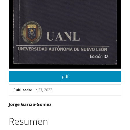
pdf
Publicado:
jun 27, 2022
Contenido
Jorge García-Gómez
principal
Resumen
del