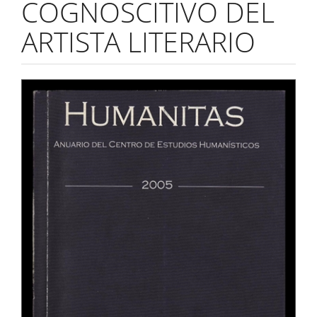
COGNOSCITIVO DEL
ARTISTA LITERARIO
Barra
lateral
del
artículo