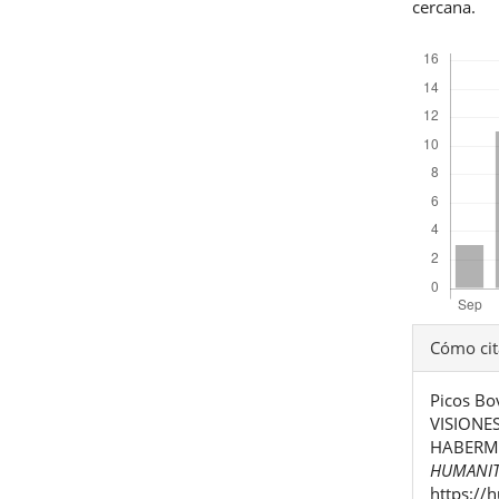
cercana.
Descargas
Detal
Cómo cit
del
Picos Bo
artíc
VISIONE
HABERMAS
HUMANIT
https://