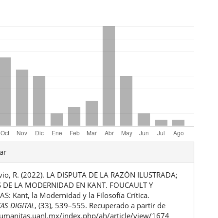
les
ar
vio, R. (2022). LA DISPUTA DE LA RAZÓN ILUSTRADA;
ulo
S DE LA MODERNIDAD EN KANT. FOUCAULT Y
: Kant, la Modernidad y la Filosofía Crítica.
AS DIGITAL
, (33), 539–555. Recuperado a partir de
humanitas.uanl.mx/index.php/ah/article/view/1674