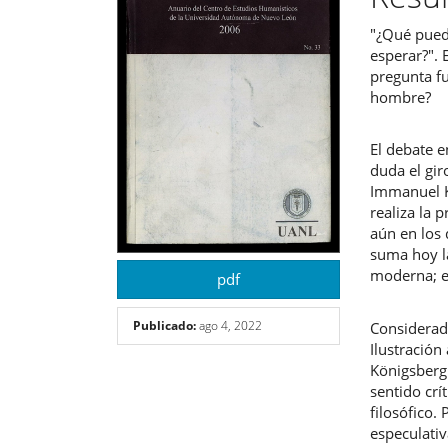
del
del
"¿Qué pued
artículo
artíc
esperar?". 
pregunta f
hombre?
El debate e
duda el gir
Immanuel K
realiza la
aún en los 
suma hoy la
moderna; e
pdf
Publicado:
ago 4, 2022
Considerad
Ilustración
Königsberg 
sentido crí
filosófico.
especulativ