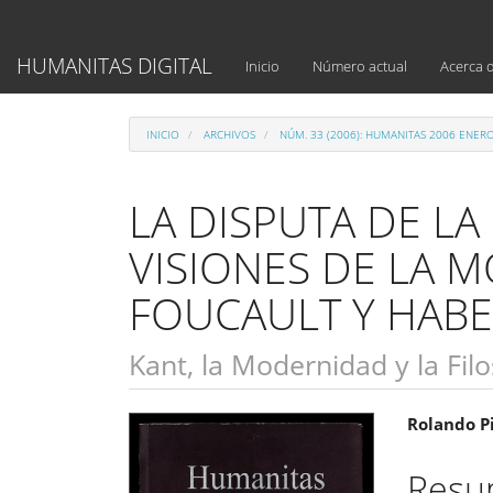
Navegación
principal
Contenido
HUMANITAS DIGITAL
Inicio
Número actual
Acerca 
principal
Barra
lateral
INICIO
ARCHIVOS
NÚM. 33 (2006): HUMANITAS 2006 ENER
LA DISPUTA DE LA
VISIONES DE LA 
FOUCAULT Y HAB
Kant, la Modernidad y la Filo
Barra
Cont
Rolando P
lateral
princ
Res