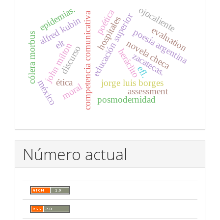
epidemias.
ojocaliente
poética
competencia comunicativa
educación superior
hospitales
alfred kubin
evaluation
poesía argentina
cólera morbus
elt
novela checa
john milton
discurso
heráclito
zacatecas.
efl.
ética
jorge luis borges
méxico
moral
assessment
posmodernidad
Número actual