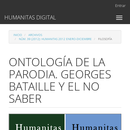
Navegación
Entrar
principal
Contenido
HUMANITAS DIGITAL
Toggl
principal
naviga
Barra
lateral
INICIO
ARCHIVOS
NÚM. 39 (2012): HUMANITAS 2012 ENERO-DICIEMBRE
FILOSOFÍA
ONTOLOGÍA DE LA
PARODIA. GEORGES
BATAILLE Y EL NO
SABER
Barra
lateral