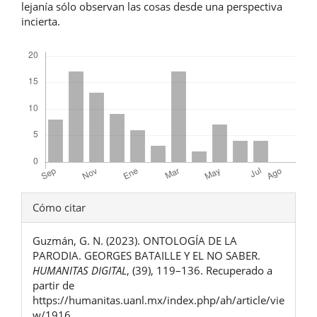
lejanía sólo observan las cosas desde una perspectiva
incierta.
Descargas
Detalles
Cómo citar
del
Guzmán, G. N. (2023). ONTOLOGÍA DE LA
artículo
PARODIA. GEORGES BATAILLE Y EL NO SABER.
HUMANITAS DIGITAL
, (39), 119–136. Recuperado a
partir de
https://humanitas.uanl.mx/index.php/ah/article/vie
w/1916