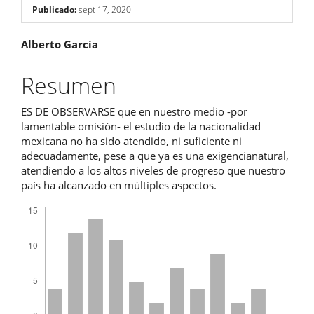
Publicado:
sept 17, 2020
Contenido
Alberto García
principal
Resumen
del
ES DE OBSERVARSE que en nuestro medio -por
artículo
lamentable omisión- el estudio de la nacionalidad
mexicana no ha sido atendido, ni suficiente ni
adecuadamente, pese a que ya es una exigencianatural,
atendiendo a los altos niveles de progreso que nuestro
país ha alcanzado en múltiples aspectos.
Descargas