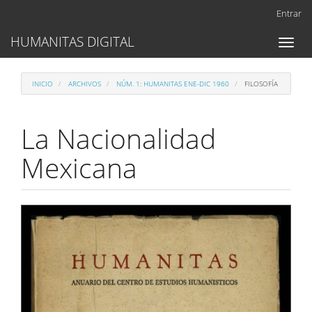
Navegación
Entrar
principal
Contenido
HUMANITAS DIGITAL
Toggl
principal
naviga
Barra
lateral
INICIO
ARCHIVOS
NÚM. 1: HUMANITAS ENE-DIC 1960
FILOSOFÍA
La Nacionalidad
Mexicana
Barra
lateral
del
artículo