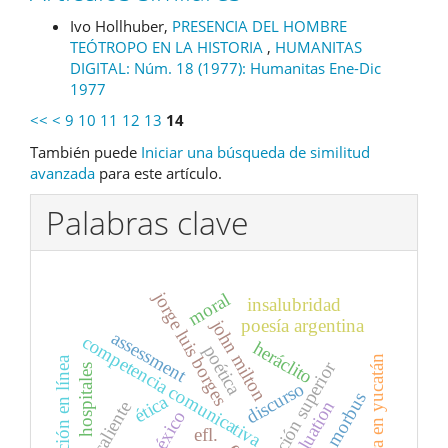
Ivo Hollhuber,
PRESENCIA DEL HOMBRE
TEÓTROPO EN LA HISTORIA
,
HUMANITAS
DIGITAL: Núm. 18 (1977): Humanitas Ene-Dic
1977
<<
<
9
10
11
12
13
14
También puede
Iniciar una búsqueda de similitud
avanzada
para este artículo.
Palabras clave
jorge luis borges
moral
insalubridad
poesía argentina
john milton
assessment
competencia comunicativa
heráclito
poética
cólera en yucatán
educación en línea
educación superior
hospitales
discurso
cólera morbus
ética
evaluation
ojocaliente
méxico
efl.