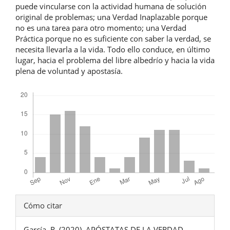
puede vincularse con la actividad humana de solución
original de problemas; una Verdad Inaplazable porque
no es una tarea para otro momento; una Verdad
Práctica porque no es suficiente con saber la verdad, se
necesita llevarla a la vida. Todo ello conduce, en último
lugar, hacia el problema del libre albedrío y hacia la vida
plena de voluntad y apostasía.
Descargas
Detalles
Cómo citar
del
García, R. (2020). APÓSTATAS DE LA VERDAD.