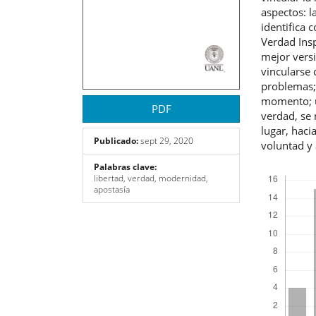
aspectos: 
identifica 
Verdad Ins
mejor vers
vincularse 
problemas;
momento; u
PDF
verdad, se 
lugar, haci
Publicado:
sept 29, 2020
voluntad y
Palabras clave:
Descargas
libertad, verdad, modernidad,
apostasía