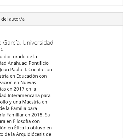
 del autor/a
o García,
Universidad
ac
su doctorado de la
dad Anáhuac: Pontificio
 Juan Pablo II. Cuenta con
tría en Educación con
ización en Nuevas
ías en 2017 en la
dad Interamericana para
rollo y una Maestría en
de la Familia para
ría Familiar en 2018. Su
ura en Filosofía con
ión en Ética la obtuvo en
uto de la Arquidiócesis de