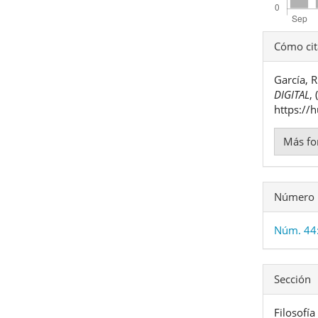
Detal
Cómo cit
del
García, 
artíc
DIGITAL
,
https://
Más fo
Número
Núm. 44:
Sección
Filosofía