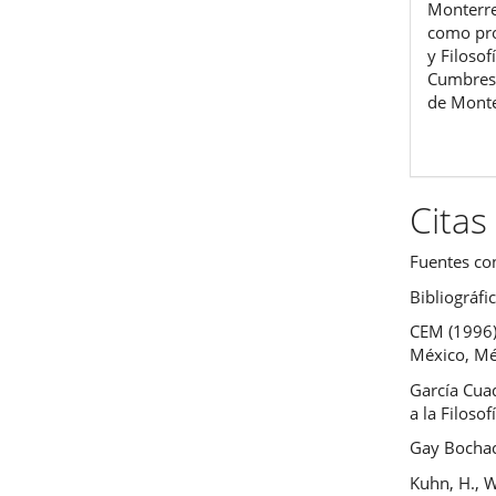
Monterre
como prof
y Filosof
Cumbres 
de Mont
Citas
Fuentes co
Bibliográfi
CEM (1996) 
México, Méx
García Cuad
a la Filoso
Gay Bochaca
Kuhn, H., 