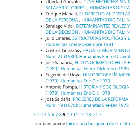
Libertad González,
“UNA HECHICERA SIN 
SALAZAR Y TORRES"
,
HUMANITAS DIGITAL
Enrique Mapelli,
EL DERECHO AL DESPL
DE LA PERSONA
,
HUMANITAS DIGITAL: Nú
Santiago Vidal,
DETERMINANTES REALES Y
DE LA DECISIÓN
,
HUMANITAS DIGITAL: Nú
Julio Linares,
ESTRUCTURAS POLÍTICAS Y 
Humanitas Enero-Diciembre 1981
Cristina González,
HACIA EL MOVIMIENTO
Núm. 21 (1980): Humanitas Enero-Diciem
José Sanabria,
EL CONOCIMIENTO EN LA 
(1980): Humanitas Enero-Diciembre 1980
Eugenio del Hoyo,
HISTORIOGRAFÍA MEXI
(1979): Humanitas Ene-Dic 1979
Antonio Pompa,
HISTORIA Y SOCIOLOGÍ
(1978): Humanitas Ene-Dic 1978
José Saldaña,
PRÓCERES DE LA REFORMA 
Núm. 19 (1978): Humanitas Ene-Dic 1978
<<
<
4
5
6
7
8
9
10
11
12
13
>
>>
También puede
Iniciar una búsqueda de similit