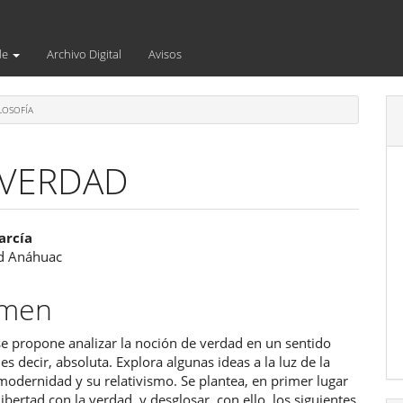
de
Archivo Digital
Avisos
LOSOFÍA
 VERDAD
enido
arcía
d Anáhuac
ipal
umen
ulo
 se propone analizar la noción de verdad en un sentido
 es decir, absoluta. Explora algunas ideas a la luz de la
a modernidad y su relativismo. Se plantea, en primer lugar
 libertad con la verdad, y desglosar, con ello, los siguientes