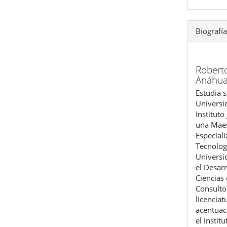
Biografía
Robert
Anáhu
Estudia 
Universi
Instituto
una Maes
Especial
Tecnolog
Universi
el Desar
Ciencias 
Consulto
licenciat
acentuac
el Instit