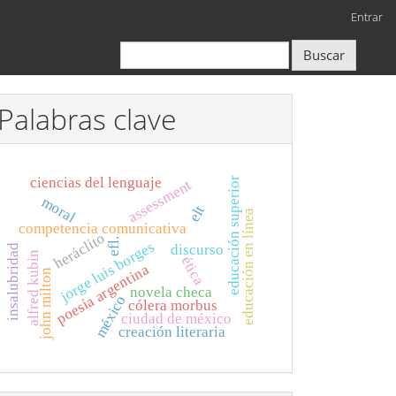
Entrar
Buscar
Palabras clave
ciencias del lenguaje
educación superior
assessment
moral
elt
educación en línea
competencia comunicativa
heráclito
efl.
jorge luis borges
discurso
insalubridad
alfred kubin
ética
poesía argentina
john milton
novela checa
méxico
cólera morbus
ciudad de méxico
creación literaria