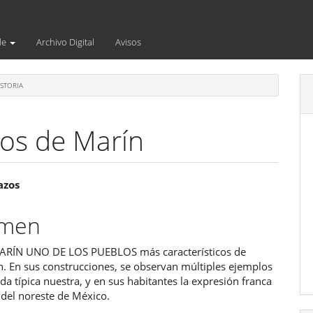
de
Archivo Digital
Avisos
STORIA
los de Marín
enido
azos
ipal
umen
ARÍN UNO DE LOS PUEBLOS más característicos de
ulo
. En sus construcciones, se observan múltiples ejemplos
nda típica nuestra, y en sus habitantes la expresión franca
 del noreste de México.