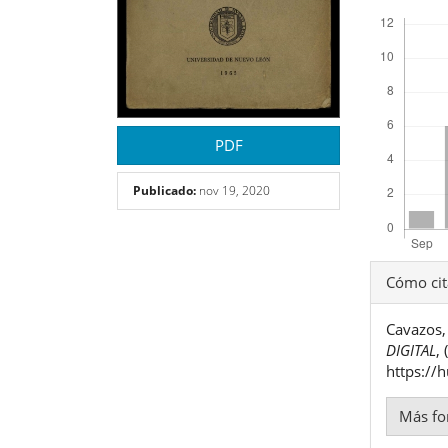
Descargas
PDF
Publicado:
nov 19, 2020
Detal
Cómo cit
del
Cavazos, 
artíc
DIGITAL
,
https://
Más fo