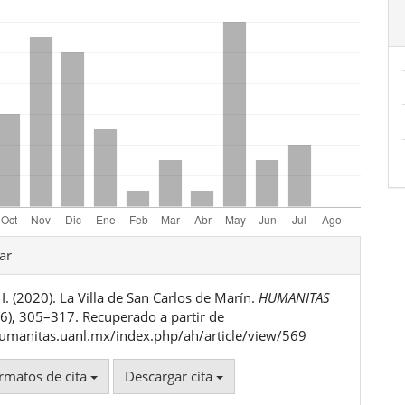
les
ar
I. (2020). La Villa de San Carlos de Marín.
HUMANITAS
ulo
 (6), 305–317. Recuperado a partir de
humanitas.uanl.mx/index.php/ah/article/view/569
rmatos de cita
Descargar cita