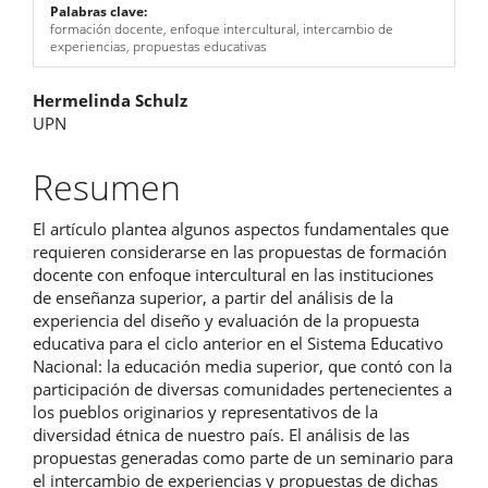
Palabras clave:
formación docente, enfoque intercultural, intercambio de
experiencias, propuestas educativas
Contenido
Hermelinda Schulz
UPN
principal
del
Resumen
artículo
El artículo plantea algunos aspectos fundamentales que
requieren considerarse en las propuestas de formación
docente con enfoque intercultural en las instituciones
de enseñanza superior, a partir del análisis de la
experiencia del diseño y evaluación de la propuesta
educativa para el ciclo anterior en el Sistema Educativo
Nacional: la educación media superior, que contó con la
participación de diversas comunidades pertenecientes a
los pueblos originarios y representativos de la
diversidad étnica de nuestro país. El análisis de las
propuestas generadas como parte de un seminario para
el intercambio de experiencias y propuestas de dichas