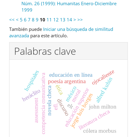
Núm. 26 (1999): Humanitas Enero-Diciembre
1999
<<
<
5
6
7
8
9
10
11
12
13
14
>
>>
También puede
Iniciar una búsqueda de similitud
avanzada
para este artículo.
Palabras clave
ojocaliente
hospitales
educación en línea
competencia comunicativa
alfred kubin
poesía argentina
ética
méxico
novela checa
educación superior
heráclito
moral
jorge luis borges
discurso
assessment
elt
efl.
john milton
literatura checa
cólera morbus