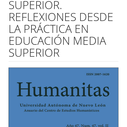
SUPERIOR.
REFLEXIONES DESDE
LA PRÁCTICA EN
EDUCACIÓN MEDIA
SUPERIOR
Barra
lateral
del
artículo