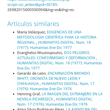
script=sci_arttext&pid=S0185-
26982015000500004&lng=es&tlng=es.
Artículos similares
María Velázquez,
EXIGENCIAS DE UNA
METODOLOGÍA CIENTÍFICA PARA LA HISTORIA
REGIONAL
,
HUMANITAS DIGITAL: Núm. 18
(1977): Humanitas Ene-Dic 1977
Evanghelos Moutsopoulos,
DOS PELIGROS
ACTUALES: CONFORMISMO Y DEFORMACIÓN
,
HUMANITAS DIGITAL: Núm. 18 (1977): Humanitas
Ene-Dic 1977
Gerardo de León,
ENCARNACIÓN BRONDO
WHITT, CRONISTA DE NUEVO LEÓN Y
CHIHUAHUA
,
HUMANITAS DIGITAL: Núm. 17
(1976): Humanitas Ene-Dic 1976
Henning Graf,
LA IMAGEN DEL EXTRANJERO EN LA
NOVELA PICARESECA
,
HUMANITAS DIGITAL:
Núm. 17 (1976): Humanitas Ene-Dic 1976
Alma Silvia Rodríguez Pérez,
LA AVENTURA DEL