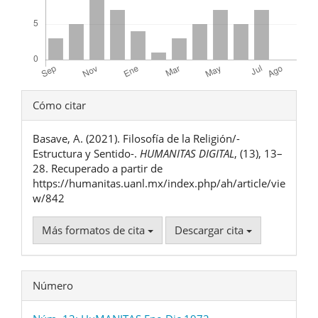
Detalles
Cómo citar
del
Basave, A. (2021). Filosofía de la Religión/-
artículo
Estructura y Sentido-.
HUMANITAS DIGITAL
, (13), 13–
28. Recuperado a partir de
https://humanitas.uanl.mx/index.php/ah/article/vie
w/842
Más formatos de cita
Descargar cita
Número