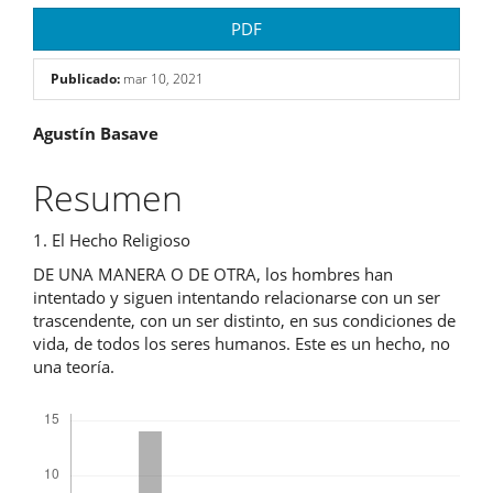
PDF
Publicado:
mar 10, 2021
Contenido
Agustín Basave
principal
Resumen
del
1. El Hecho Religioso
artículo
DE UNA MANERA O DE OTRA, los hombres han
intentado y siguen intentando relacionarse con un ser
trascendente, con un ser distinto, en sus condiciones de
vida, de todos los seres humanos. Este es un hecho, no
una teoría.
Descargas