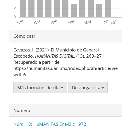
Detalles
Cómo citar
del
Cavazos, I. (2021). El Municipio de General
artículo
Escobedo.
HUMANITAS DIGITAL
, (13), 263–271.
Recuperado a partir de
https://humanitas.uanl.mx/index.php/ah/article/vie
w/859
Más formatos de cita
Descargar cita
Número
Núm. 13: HuMANITAS Ene-Dic 1972