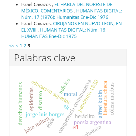
Israel Cavazos ,
EL HABLA DEL NORESTE DE
MÉXICO. COMENTARIOS
,
HUMANITAS DIGITAL:
Núm. 17 (1976): Humanitas Ene-Dic 1976
Israel Cavazos,
CIRUJANOS EN NUEVO LEON, EN
EL XVIII
,
HUMANITAS DIGITAL: Núm. 16:
HUMANITAS Ene-Dic 1975
<<
<
1
2
3
Palabras clave
méxico
competencia comunicativa
educación superior
pandemia 1850
literatura checa
derechos humanos
cólera morbus
epidemias.
alfred kubin
discurso
moral
elt
jorge luis borges
heráclito
john milton
ética
poesía argentina
evaluation
efl.