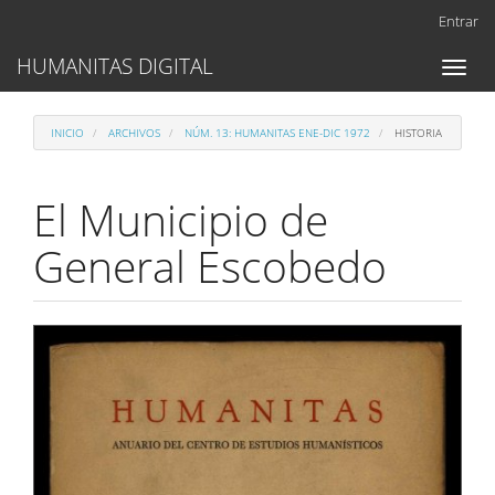
Navegación
Entrar
principal
Contenido
HUMANITAS DIGITAL
Toggl
principal
naviga
Barra
lateral
INICIO
ARCHIVOS
NÚM. 13: HUMANITAS ENE-DIC 1972
HISTORIA
El Municipio de
General Escobedo
Barra
lateral
del
artículo