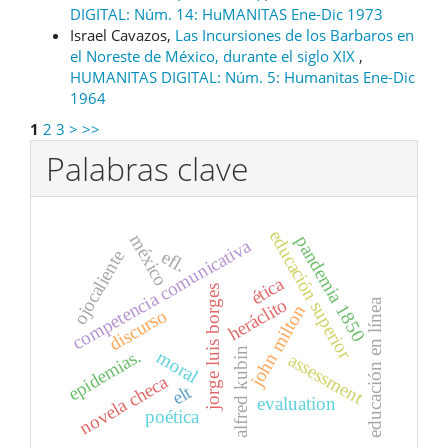
DIGITAL: Núm. 14: HuMANITAS Ene-Dic 1973
Israel Cavazos,
Las Incursiones de los Barbaros en
el Noreste de México, durante el siglo XIX
,
HUMANITAS DIGITAL: Núm. 5: Humanitas Ene-Dic
1964
1
2
3
>
>>
Palabras clave
educación superior
méxico
pandemia 1850
competencia comunicativa
efl.
ojocaliente
ética
jorge luis borges
heráclito
educación en línea
john milton
discurso
alfred kubin
epidemias.
moral
assessment
novela checa
elt
evaluation
poética