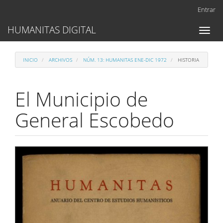
Navegación
Entrar
principal
Contenido
HUMANITAS DIGITAL
Toggl
principal
naviga
Barra
lateral
INICIO
ARCHIVOS
NÚM. 13: HUMANITAS ENE-DIC 1972
HISTORIA
El Municipio de
General Escobedo
Barra
lateral
del
artículo