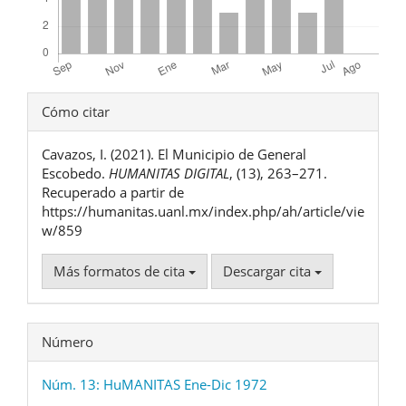
Detalles
Cómo citar
del
Cavazos, I. (2021). El Municipio de General
artículo
Escobedo.
HUMANITAS DIGITAL
, (13), 263–271.
Recuperado a partir de
https://humanitas.uanl.mx/index.php/ah/article/vie
w/859
Más formatos de cita
Descargar cita
Número
Núm. 13: HuMANITAS Ene-Dic 1972