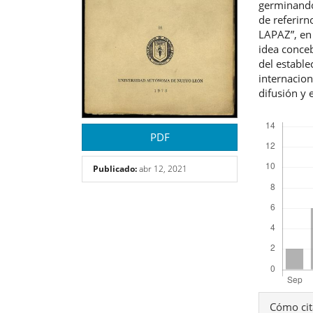
germinando
de referir
LAPAZ”, en 
idea conce
del estable
internacion
difusión y 
Descargas
PDF
Publicado:
abr 12, 2021
Detal
Cómo cit