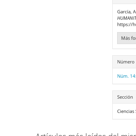
del
García, A
artíc
HUMANIT
https://
Más fo
Número
Núm. 14
Sección
Ciencias 