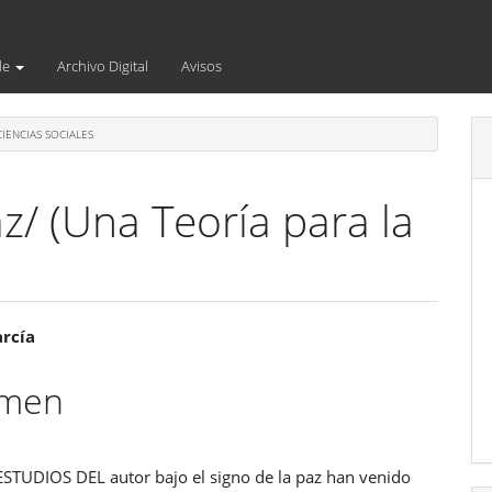
de
Archivo Digital
Avisos
IENCIAS SOCIALES
az/ (Una Teoría para la
enido
arcía
ipal
umen
ulo
STUDIOS DEL autor bajo el signo de la paz han venido