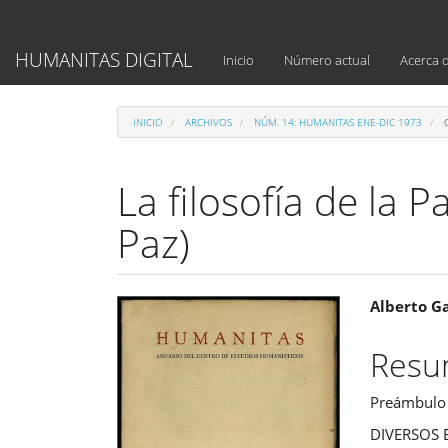
Navegación
principal
Contenido
HUMANITAS DIGITAL
Inicio
Número actual
Acerca 
principal
Barra
lateral
INICIO
ARCHIVOS
NÚM. 14: HUMANITAS ENE-DIC 1973
C
La filosofía de la P
Paz)
Barra
Cont
Alberto G
lateral
princ
Res
del
del
Preámbulo
artículo
artíc
DIVERSOS E