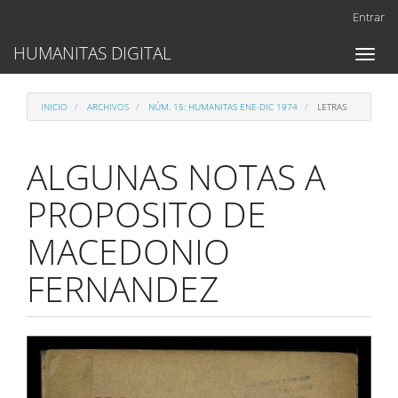
Navegación
Entrar
principal
Contenido
HUMANITAS DIGITAL
Toggl
principal
naviga
Barra
lateral
INICIO
ARCHIVOS
NÚM. 15: HUMANITAS ENE-DIC 1974
LETRAS
ALGUNAS NOTAS A
PROPOSITO DE
MACEDONIO
FERNANDEZ
Barra
lateral