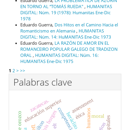
Eduardo Guerra,
LA PROBLEMÁTICA DE AZORÍN
EN TORNO AL “TOMÁS RUEDA"
,
HUMANITAS
DIGITAL: Núm. 19 (1978): Humanitas Ene-Dic
1978
Eduardo Guerra,
Dos Hitos en el Camino Hacia el
Romanticismo en Alemania
,
HUMANITAS
DIGITAL: Núm. 14: HuMANITAS Ene-Dic 1973
Eduardo Guerra,
LA RAZÓN DE AMOR EN EL
ROMANCEIRO POPULAR GALEGO DE TRADIZON
ORAL
,
HUMANITAS DIGITAL: Núm. 16:
HUMANITAS Ene-Dic 1975
1
2
>
>>
Palabras clave
assessment
educación superior
zacatecas.
derechos humanos
jorge luis borges
ética
heráclito
moral
hospitales
elt
efl.