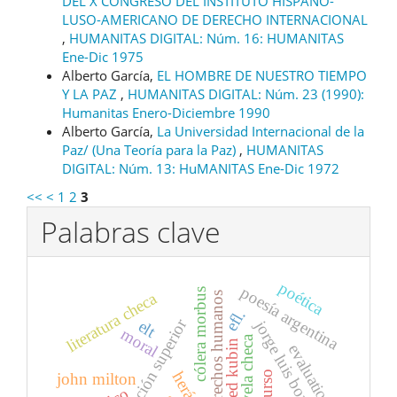
DEL X CONGRESO DEL INSTITUTO HISPANO-
LUSO-AMERICANO DE DERECHO INTERNACIONAL
,
HUMANITAS DIGITAL: Núm. 16: HUMANITAS
Ene-Dic 1975
Alberto García,
EL HOMBRE DE NUESTRO TIEMPO
Y LA PAZ
,
HUMANITAS DIGITAL: Núm. 23 (1990):
Humanitas Enero-Diciembre 1990
Alberto García,
La Universidad Internacional de la
Paz/ (Una Teoría para la Paz)
,
HUMANITAS
DIGITAL: Núm. 13: HuMANITAS Ene-Dic 1972
<<
<
1
2
3
Palabras clave
poética
poesía argentina
cólera morbus
literatura checa
derechos humanos
efl.
educación superior
jorge luis borges
elt
moral
novela checa
alfred kubin
evaluation
discurso
john milton