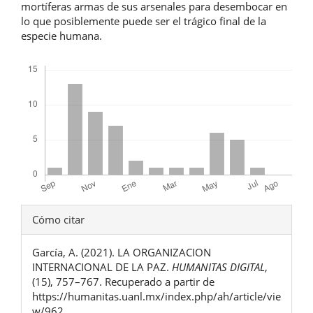
mortíferas armas de sus arsenales para desembocar en
lo que posiblemente puede ser el trágico final de la
especie humana.
Descargas
Detalles
Cómo citar
del
García, A. (2021). LA ORGANIZACION
artículo
INTERNACIONAL DE LA PAZ.
HUMANITAS DIGITAL
,
(15), 757–767. Recuperado a partir de
https://humanitas.uanl.mx/index.php/ah/article/vie
w/962