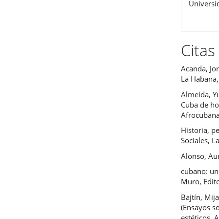
Universi
Citas
Acanda, Jor
La Habana,
Almeida, Yu
Cuba de hoy
Afrocubana
Historia, p
Sociales, 
Alonso, Aur
cubano: una
Muro, Edito
Bajtín, Mij
(Ensayos so
estéticos, 