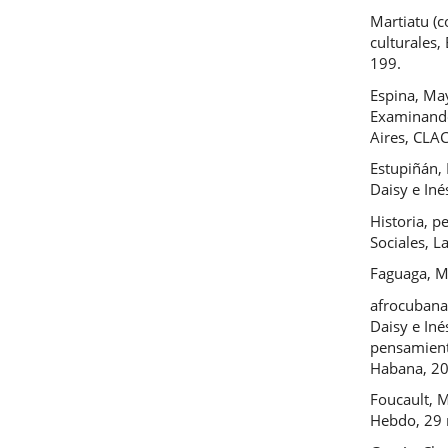
Martiatu (c
culturales,
199.
Espina, May
Examinando
Aires, CLA
Estupiñán, 
Daisy e Iné
Historia, p
Sociales, 
Faguaga, Ma
afrocubana
Daisy e Iné
pensamiento
Habana, 20
Foucault, Mi
Hebdo, 29 