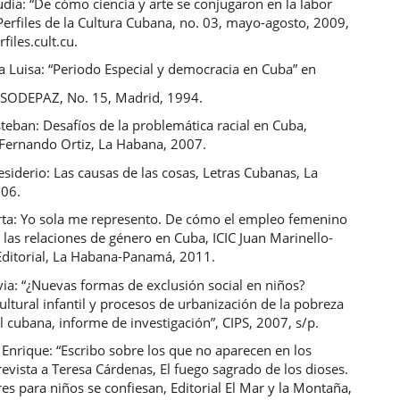
udia: “De cómo ciencia y arte se conjugaron en la labor
 Perfiles de la Cultura Cubana, no. 03, mayo-agosto, 2009,
iles.cult.cu.
a Luisa: “Periodo Especial y democracia en Cuba” en
SODEPAZ, No. 15, Madrid, 1994.
teban: Desafíos de la problemática racial en Cuba,
Fernando Ortiz, La Habana, 2007.
siderio: Las causas de las cosas, Letras Cubanas, La
006.
ta: Yo sola me represento. De cómo el empleo femenino
las relaciones de género en Cuba, ICIC Juan Marinello-
Editorial, La Habana-Panamá, 2011.
via: “¿Nuevas formas de exclusión social en niños?
tural infantil y procesos de urbanización de la pobreza
al cubana, informe de investigación”, CIPS, 2007, s/p.
 Enrique: “Escribo sobre los que no aparecen en los
trevista a Teresa Cárdenas, El fuego sagrado de los dioses.
res para niños se confiesan, Editorial El Mar y la Montaña,