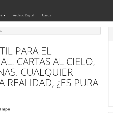
de
Archivo Digital
Avisos
AS
TIL PARA EL
L. CARTAS AL CIELO,
NAS. CUALQUIER
 REALIDAD, ¿ES PURA
enido
campo