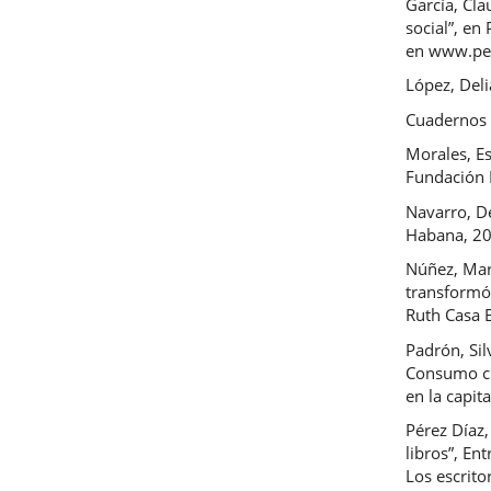
García, Cla
social”, en
en www.perf
López, Deli
Cuadernos 
Morales, Es
Fundación 
Navarro, De
Habana, 2
Núñez, Mar
transformó 
Ruth Casa 
Padrón, Sil
Consumo cul
en la capit
Pérez Díaz,
libros”, En
Los escrito