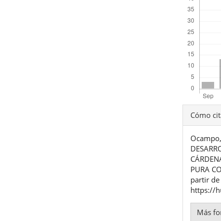
Detal
Cómo cit
del
Ocampo, 
artíc
DESARRO
CÁRDENA
PURA CO
partir de
https://
Más fo