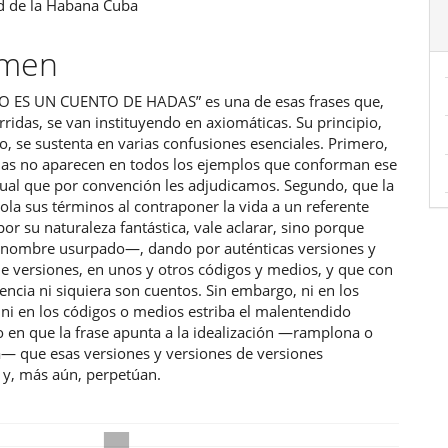
d de la Habana Cuba
ipal
umen
ulo
O ES UN CUENTO DE HADAS” es una de esas frases que,
rridas, se van instituyendo en axiomáticas. Su principio,
, se sustenta en varias confusiones esenciales. Primero,
das no aparecen en todos los ejemplos que conforman ese
tual que por convención les adjudicamos. Segundo, que la
ola sus términos al contraponer la vida a un referente
or su naturaleza fantástica, vale aclarar, sino porque
 nombre usurpado—, dando por auténticas versiones y
e versiones, en unos y otros códigos y medios, y que con
ncia ni siquiera son cuentos. Sin embargo, ni en los
ni en los códigos o medios estriba el malentendido
 en que la frase apunta a la idealización —ramplona o
— que esas versiones y versiones de versiones
 y, más aún, perpetúan.