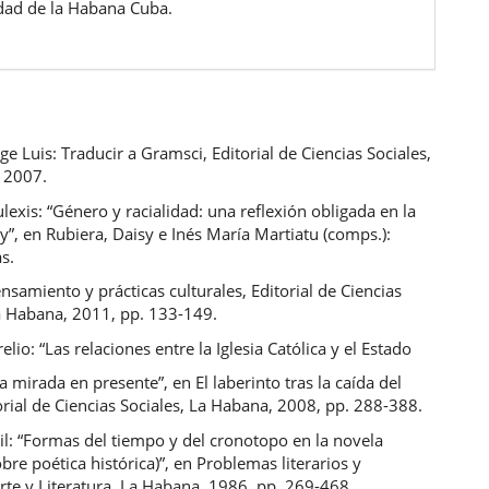
dad de la Habana Cuba.
ge Luis: Traducir a Gramsci, Editorial de Ciencias Sociales,
 2007.
lexis: “Género y racialidad: una reflexión obligada en la
”, en Rubiera, Daisy e Inés María Martiatu (comps.):
s.
ensamiento y prácticas culturales, Editorial de Ciencias
La Habana, 2011, pp. 133-149.
elio: “Las relaciones entre la Iglesia Católica y el Estado
 mirada en presente”, en El laberinto tras la caída del
rial de Ciencias Sociales, La Habana, 2008, pp. 288-388.
ail: “Formas del tiempo y del cronotopo en la novela
bre poética histórica)”, en Problemas literarios y
Arte y Literatura, La Habana, 1986, pp. 269-468.