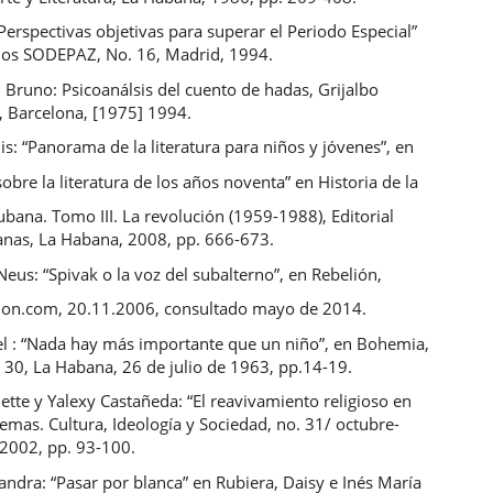
 “Perspectivas objetivas para superar el Periodo Especial”
os SODEPAZ, No. 16, Madrid, 1994.
 Bruno: Psicoanálsis del cuento de hadas, Grijalbo
 Barcelona, [1975] 1994.
is: “Panorama de la literatura para niños y jóvenes”, en
obre la literatura de los años noventa” en Historia de la
cubana. Tomo III. La revolución (1959-1988), Editorial
anas, La Habana, 2008, pp. 666-673.
Neus: “Spivak o la voz del subalterno”, en Rebelión,
on.com, 20.11.2006, consultado mayo de 2014.
del : “Nada hay más importante que un niño”, en Bohemia,
 30, La Habana, 26 de julio de 1963, pp.14-19.
ette y Yalexy Castañeda: “El reavivamiento religioso en
emas. Cultura, Ideología y Sociedad, no. 31/ octubre-
 2002, pp. 93-100.
Sandra: “Pasar por blanca” en Rubiera, Daisy e Inés María