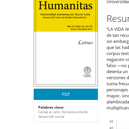
Universida
lateral
princ
del
del
Res
artículo
artíc
“LA VIDA N
de tan recu
sin embargo
que las ha
corpus tex
negación vi
falso —no p
detenta un
versiones d
suma frecue
personajes 
PDF
mayor, sino
alambicada
multiplican
Palabras clave:
Cartas al cielo, literatura infantil,
desarrollo social
Descargas