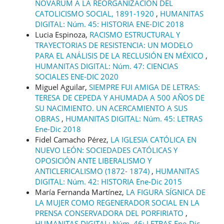
NOVARUM A LA REORGANIZACIÓN DEL
CATOLICISMO SOCIAL, 1891-1920
,
HUMANITAS
DIGITAL: Núm. 45: HISTORIA ENE-DIC 2018
Lucia Espinoza,
RACISMO ESTRUCTURAL Y
TRAYECTORIAS DE RESISTENCIA: UN MODELO
PARA EL ANÁLISIS DE LA RECLUSIÓN EN MÉXICO
,
HUMANITAS DIGITAL: Núm. 47: CIENCIAS
SOCIALES ENE-DIC 2020
Miguel Aguilar,
SIEMPRE FUI AMIGA DE LETRAS:
TERESA DE CEPEDA Y AHUMADA A 500 AÑOS DE
SU NACIMIENTO. UN ACERCAMIENTO A SUS
OBRAS
,
HUMANITAS DIGITAL: Núm. 45: LETRAS
Ene-Dic 2018
Fidel Camacho Pérez,
LA IGLESIA CATÓLICA EN
NUEVO LEÓN: SOCIEDADES CATÓLICAS Y
OPOSICIÓN ANTE LIBERALISMO Y
ANTICLERICALISMO (1872- 1874)
,
HUMANITAS
DIGITAL: Núm. 42: HISTORIA Ene-Dic 2015
María Fernanda Martínez,
LA FIGURA SÍGNICA DE
LA MUJER COMO REGENERADOR SOCIAL EN LA
PRENSA CONSERVADORA DEL PORFIRIATO
,
HUMANITAS DIGITAL: Núm. 46: LETRAS Ene-Dic