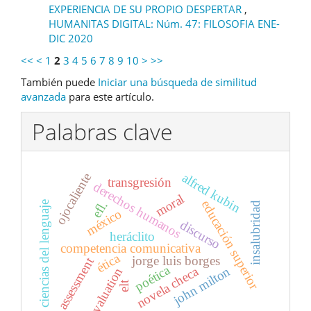
EXPERIENCIA DE SU PROPIO DESPERTAR
,
HUMANITAS DIGITAL: Núm. 47: FILOSOFIA ENE-
DIC 2020
<<
<
1
2
3
4
5
6
7
8
9
10
>
>>
También puede
Iniciar una búsqueda de similitud
avanzada
para este artículo.
Palabras clave
ojocaliente
alfred kubin
transgresión
derechos humanos
moral
educación superior
efl.
ciencias del lenguaje
insalubridad
méxico
discurso
heráclito
competencia comunicativa
ética
jorge luis borges
assessment
poética
novela checa
john milton
evaluation
elt