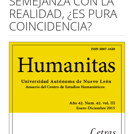
SEMEJANZA CON LA
REALIDAD, ¿ES PURA
COINCIDENCIA?
Barra
lateral
del
artículo