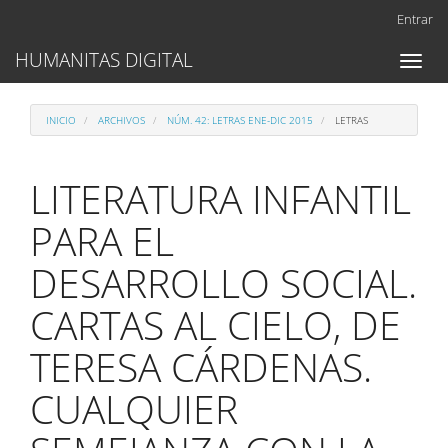
Navegación
Entrar
principal
Contenido
HUMANITAS DIGITAL
Toggl
principal
naviga
Barra
lateral
INICIO
ARCHIVOS
NÚM. 42: LETRAS ENE-DIC 2015
LETRAS
LITERATURA INFANTIL
PARA EL
DESARROLLO SOCIAL.
CARTAS AL CIELO, DE
TERESA CÁRDENAS.
CUALQUIER