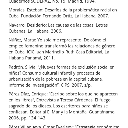
Cuadernos SODEPAZ, No. 15, Madrid, 1994.
Morales, Esteban: Desafíos de la problemática racial en
Cuba, Fundación Fernando Ortiz, La Habana, 2007.
Navarro, Desiderio: Las causas de las cosas, Letras
Cubanas, La Habana, 2006.
Núñez, Marta: Yo sola me represento. De cómo el
empleo femenino transformó las relaciones de género
en Cuba, ICIC Juan Marinello-Ruth Casa Editorial, La
Habana-Panamá, 2011.
Padrón, Silvia: “¿Nuevas formas de exclusión social en
niños? Consumo cultural infantil y procesos de
urbanización de la pobreza en la capital cubana,
informe de investigación”, CIPS, 2007, s/p.
Pérez Díaz, Enrique: “Escribo sobre los que no aparecen
en los libros”, Entrevista a Teresa Cárdenas, El fuego
sagrado de los dioses. Los escritores para niños se
confiesan, Editorial El Mar y la Montaña, Guantánamo,
2006, pp. 134-143.
Pérez Villanueva, Omar Everleny: “Estrategia económica: