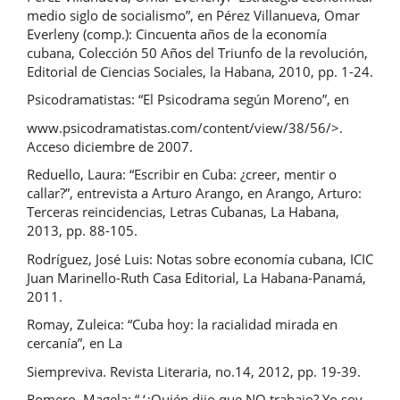
medio siglo de socialismo”, en Pérez Villanueva, Omar
Everleny (comp.): Cincuenta años de la economía
cubana, Colección 50 Años del Triunfo de la revolución,
Editorial de Ciencias Sociales, la Habana, 2010, pp. 1-24.
Psicodramatistas: “El Psicodrama según Moreno”, en
www.psicodramatistas.com/content/view/38/56/>.
Acceso diciembre de 2007.
Reduello, Laura: “Escribir en Cuba: ¿creer, mentir o
callar?”, entrevista a Arturo Arango, en Arango, Arturo:
Terceras reincidencias, Letras Cubanas, La Habana,
2013, pp. 88-105.
Rodríguez, José Luis: Notas sobre economía cubana, ICIC
Juan Marinello-Ruth Casa Editorial, La Habana-Panamá,
2011.
Romay, Zuleica: “Cuba hoy: la racialidad mirada en
cercanía”, en La
Siempreviva. Revista Literaria, no.14, 2012, pp. 19-39.
Romero, Magela: “ ‘¿Quién dijo que NO trabajo? Yo soy