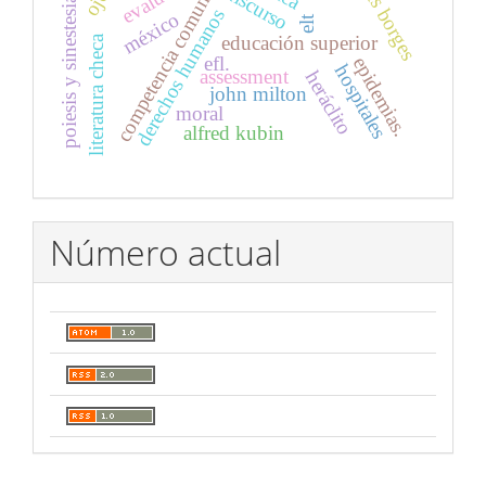
competencia comunicativa
discurso
poiesis y sinestesia
derechos humanos
méxico
elt
educación superior
literatura checa
efl.
epidemias.
hospitales
assessment
heráclito
john milton
moral
alfred kubin
Número actual