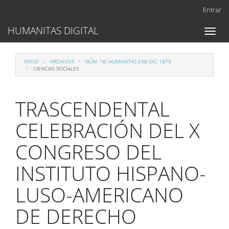
Navegación
Entrar
principal
Contenido
HUMANITAS DIGITAL
Toggl
principal
naviga
Barra
lateral
INICIO
ARCHIVOS
NÚM. 16: HUMANITAS ENE-DIC 1975
CIENCIAS SOCIALES
TRASCENDENTAL
CELEBRACIÓN DEL X
CONGRESO DEL
INSTITUTO HISPANO-
LUSO-AMERICANO
DE DERECHO