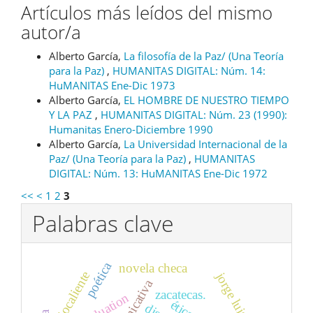
Artículos más leídos del mismo
autor/a
Alberto García,
La filosofía de la Paz/ (Una Teoría
para la Paz)
,
HUMANITAS DIGITAL: Núm. 14:
HuMANITAS Ene-Dic 1973
Alberto García,
EL HOMBRE DE NUESTRO TIEMPO
Y LA PAZ
,
HUMANITAS DIGITAL: Núm. 23 (1990):
Humanitas Enero-Diciembre 1990
Alberto García,
La Universidad Internacional de la
Paz/ (Una Teoría para la Paz)
,
HUMANITAS
DIGITAL: Núm. 13: HuMANITAS Ene-Dic 1972
<<
<
1
2
3
Palabras clave
poética
novela checa
ojocaliente
jorge luis borges
zacatecas.
evaluation
ética