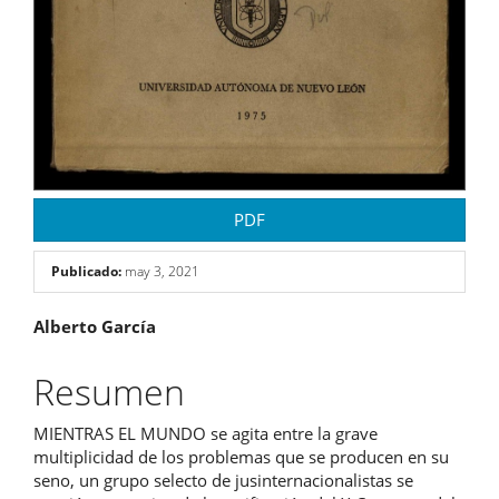
PDF
Publicado:
may 3, 2021
Contenido
Alberto García
principal
Resumen
del
MIENTRAS EL MUNDO se agita entre la grave
artículo
multiplicidad de los problemas que se producen en su
seno, un grupo selecto de jusinternacionalistas se