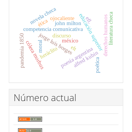
novela checa
literatura checa
educación superior
derechos humanos
ojocaliente
efl.
ética
john milton
competencia comunicativa
jorge luis borges
discurso
pandemia 1850
méxico
cólera morbus
moral
elt
heráclito
poesía argentina
alfred kubin
poética
Número actual