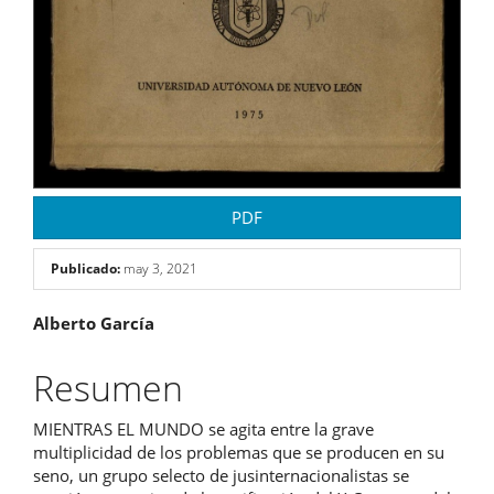
PDF
Publicado:
may 3, 2021
Contenido
Alberto García
principal
Resumen
del
MIENTRAS EL MUNDO se agita entre la grave
artículo
multiplicidad de los problemas que se producen en su
seno, un grupo selecto de jusinternacionalistas se