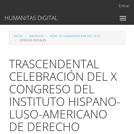
Navegación
Entrar
principal
Contenido
HUMANITAS DIGITAL
Toggl
principal
naviga
Barra
lateral
INICIO
ARCHIVOS
NÚM. 16: HUMANITAS ENE-DIC 1975
CIENCIAS SOCIALES
TRASCENDENTAL
CELEBRACIÓN DEL X
CONGRESO DEL
INSTITUTO HISPANO-
LUSO-AMERICANO
DE DERECHO