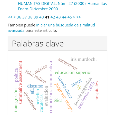
HUMANITAS DIGITAL: Núm. 27 (2000): Humanitas
Enero-Diciembre 2000
<<
<
36
37
38
39
40
41
42
43
44
45
>
>>
También puede
Iniciar una búsqueda de similitud
avanzada
para este artículo.
Palabras clave
assessment
iris murdoch.
summative assessment
competencia comunicativa
méxico
poética
john milton
educación superior
novela checa
poesía argentina
moral
pandemia 1850
hospitales
jorge luis borges
discurso
elt
evaluation
efl.
transgresión
heráclito
ojocaliente
zacatecas.
ética