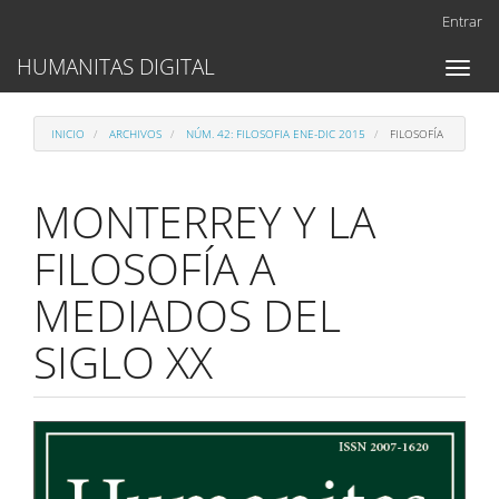
Navegación
Entrar
principal
Contenido
HUMANITAS DIGITAL
Toggl
principal
naviga
Barra
lateral
INICIO
ARCHIVOS
NÚM. 42: FILOSOFIA ENE-DIC 2015
FILOSOFÍA
MONTERREY Y LA
FILOSOFÍA A
MEDIADOS DEL
SIGLO XX
Barra
lateral