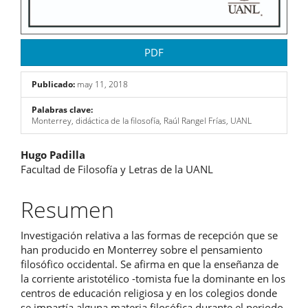
PDF
Publicado:
may 11, 2018
Palabras clave:
Monterrey, didáctica de la filosofía, Raúl Rangel Frías, UANL
Contenido
Hugo Padilla
Facultad de Filosofía y Letras de la UANL
principal
del
Resumen
artículo
Investigación relativa a las formas de recepción que se
han producido en Monterrey sobre el pensamiento
filosófico occidental. Se afirma en que la enseñanza de
la corriente aristotélico -tomista fue la dominante en los
centros de educación religiosa y en los colegios donde
se impartía alguna materia filosófica durante el periodo