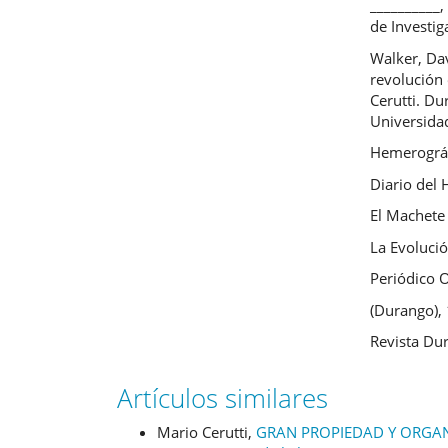
__________,
de Investig
Walker, Dav
revolución
Cerutti. Du
Universida
Hemerográ
Diario del
El Machete
La Evoluci
Periódico O
(Durango),
Revista Du
Artículos similares
Mario Cerutti,
GRAN PROPIEDAD Y ORGAN