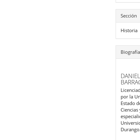
Sección
Historia
Biografía
DANIE
BARRA
Licenciad
por la Un
Estado d
Ciencias
especiali
Universi
Durango