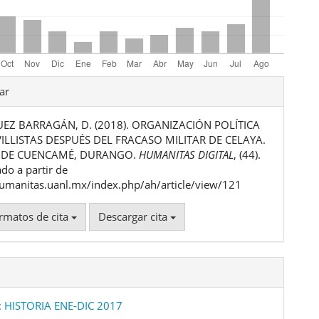
les
ar
EZ BARRAGÁN, D. (2018). ORGANIZACIÓN POLÍTICA
ulo
VILLISTAS DESPUÉS DEL FRACASO MILITAR DE CELAYA.
O DE CUENCAMÉ, DURANGO.
HUMANITAS DIGITAL
, (44).
do a partir de
humanitas.uanl.mx/index.php/ah/article/view/121
rmatos de cita
Descargar cita
: HISTORIA ENE-DIC 2017