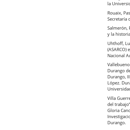
la Universi
Rouaix, Pas
Secretaría 
Salmerón, P
y la histor
Uhthoff, Lu
(ASARCO) e
Nacional A
Vallebueno
Durango de 
Durango, II
López. Dura
Universida
Villa Guerr
del trabajo
Gloria Cano
Investigaci
Durango.