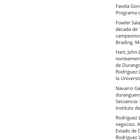
Favela Gonz
Programa d
Fowler Sala
década de 1
campesinos
Brading. M
Hart, John 
norteameric
de Durango,
Rodríguez L
la Universi
Navarro Gal
duranguens
Secuencia: 
Instituto d
Rodríguez 
negocios. 
Estado de D
Rodríguez L