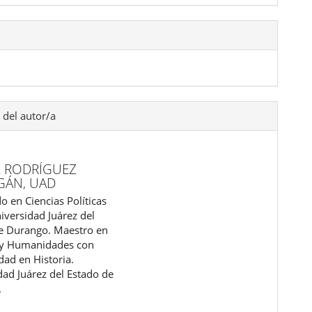
 del autor/a
L RODRÍGUEZ
GÁN,
UAD
o en Ciencias Políticas
iversidad Juárez del
e Durango. Maestro en
 y Humanidades con
dad en Historia.
dad Juárez del Estado de
.