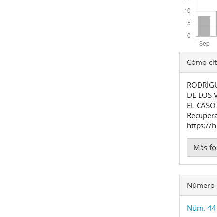
Detal
Cómo cit
del
RODRÍGU
artíc
DE LOS 
EL CAS
Recupera
https://
Más fo
Número
Núm. 44