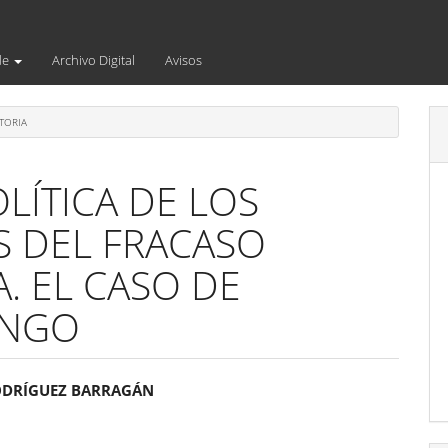
de
Archivo Digital
Avisos
TORIA
LÍTICA DE LOS
S DEL FRACASO
A. EL CASO DE
ANGO
enido
ODRÍGUEZ BARRAGÁN
ipal