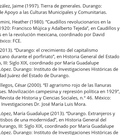
ález, Jaime (1997). Tierra de generales. Durango:
e Apoyo a las Culturas Municipales y Comunitarias.
mini, Heather (1980). “Caudillos revolucionarios en la
920: Francisco Mújica y Adalberto Tejeda”, en Caudillos y
 en la revolución mexicana, coordinado por David
éxico: FCE.
(2013). “Durango: el crecimiento del capitalismo
ano durante el porfiriato”, en Historia General del Estado
 III: Siglo XIX, coordinado por María Guadalupe
ópez. Durango: Instituto de Investigaciones Históricas de
dad Juárez del Estado de Durango.
legos, César (2000). “El agrarismo rojo de las llanuras
es. Movilización campesina y represión política en 1929”,
Revista de Historia y Ciencias Sociales, n.° 46. México:
e Investigaciones Dr. José María Luis Mora.
López, María Guadalupe (2013). “Durango. Extranjeros y
Atisbos de una modernidad”, en Historia General del
urango, III: Siglo XIX, coordinado por María Guadalupe
ópez. Durango: Instituto de Investigaciones Históricas de