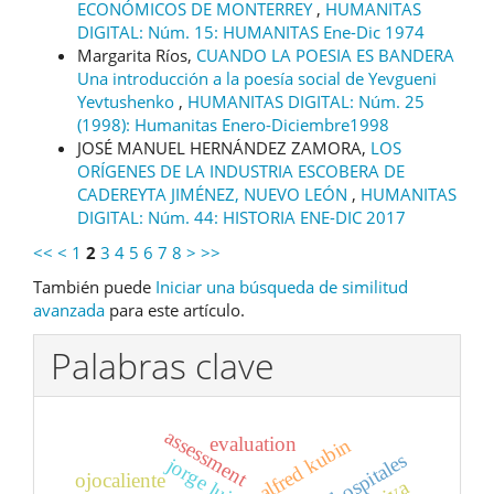
ECONÓMICOS DE MONTERREY
,
HUMANITAS
DIGITAL: Núm. 15: HUMANITAS Ene-Dic 1974
Margarita Ríos,
CUANDO LA POESIA ES BANDERA
Una introducción a la poesía social de Yevgueni
Yevtushenko
,
HUMANITAS DIGITAL: Núm. 25
(1998): Humanitas Enero-Diciembre1998
JOSÉ MANUEL HERNÁNDEZ ZAMORA,
LOS
ORÍGENES DE LA INDUSTRIA ESCOBERA DE
CADEREYTA JIMÉNEZ, NUEVO LEÓN
,
HUMANITAS
DIGITAL: Núm. 44: HISTORIA ENE-DIC 2017
<<
<
1
2
3
4
5
6
7
8
>
>>
También puede
Iniciar una búsqueda de similitud
avanzada
para este artículo.
Palabras clave
assessment
evaluation
alfred kubin
hospitales
ojocaliente