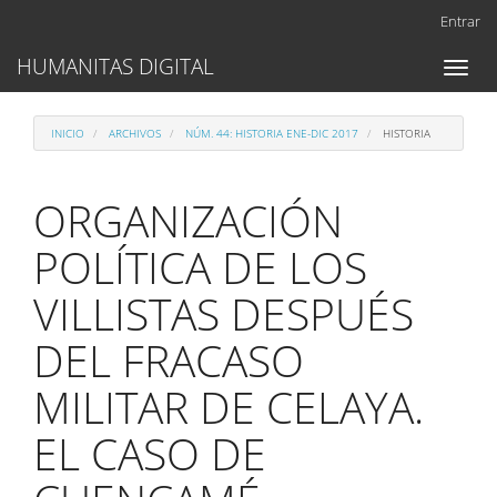
Navegación
Entrar
principal
Contenido
HUMANITAS DIGITAL
Toggl
principal
naviga
Barra
lateral
INICIO
ARCHIVOS
NÚM. 44: HISTORIA ENE-DIC 2017
HISTORIA
ORGANIZACIÓN
POLÍTICA DE LOS
VILLISTAS DESPUÉS
DEL FRACASO
MILITAR DE CELAYA.
EL CASO DE