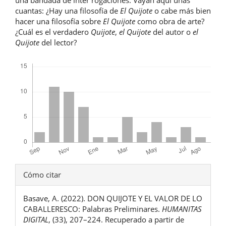
cuantas: ¿Hay una filosofía de
El Quijote
o cabe más bien
hacer una filosofía sobre
El Quijote
como obra de arte?
¿Cuál es el verdadero
Quijote
,
el Quijote
del autor o
el
Quijote
del lector?
Descargas
Detalles
Cómo citar
del
Basave, A. (2022). DON QUIJOTE Y EL VALOR DE LO
artículo
CABALLERESCO: Palabras Preliminares.
HUMANITAS
DIGITAL
, (33), 207–224. Recuperado a partir de