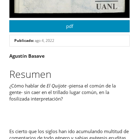
pdf
Publicado:
ago 4, 2022
Contenido
Agustín Basave
principal
Resumen
del
¿Cómo hablar de
El Quijote
-piensa el común de la
artículo
gente- sin caer en el trillado lugar común, en la
fosilizada interpretación?
Es cierto que los siglos han ido acumulando multitud de
comentarios de todo género y sabias exégesis eruditas.