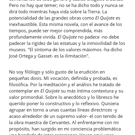
Pero no hay que temer; no se ha dicho todo y nunca se
dirá todo mientras haya vida sobre la Tierra. La
potencialidad de las grandes obras como
El Quijote
es
inexhaustible. Esta misma novela, con el avance de los
tiempos, puede ser mejor comprendida, más
profundamente vivida.
El Quijote
no padece -no debe
padecer la rigidez de las estatuas y la inmovilidad de los
museos. "El síntoma de los valores máximos -ha dicho
José Ortega y Gasset- es la ilimitación".
No soy filólogo y sólo gusto de la erudición en
pequeñas dosis. Mi vocación, definida y probada, es
filosófica. Por la meditación y el análisis he tratado de
contemplar en
El Quijote
su más íntima contextura y su
valor primordial. Sobre lo anecdótico y lo libresco he
querido poner lo constructivo y lo reflexivo. Quisiera
agrupar en torno a unas cuantas líneas directrices -y
acaso alrededor de un supremo valor- el con tenido de
la obra maestra de Cervantes. Al enfrentarme con mi
propósito, han surgido en mi conciencia problemática
una bandada de inter rogaciones. Vayan aquí unas