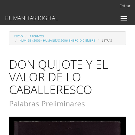
Navegación
Entrar
principal
Contenido
HUMANITAS DIGITAL
Toggl
principal
naviga
Barra
lateral
INICIO
ARCHIVOS
NÚM. 33 (2006): HUMANITAS 2006 ENERO-DICIEMBRE
LETRAS
DON QUIJOTE Y EL
VALOR DE LO
CABALLERESCO
Palabras Preliminares
Barra
lateral