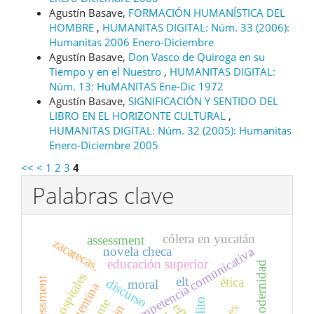
Agustín Basave,
FORMACIÓN HUMANÍSTICA DEL
HOMBRE
,
HUMANITAS DIGITAL: Núm. 33 (2006):
Humanitas 2006 Enero-Diciembre
Agustín Basave,
Don Vasco de Quiroga en su
Tiempo y en el Nuestro
,
HUMANITAS DIGITAL:
Núm. 13: HuMANITAS Ene-Dic 1972
Agustín Basave,
SIGNIFICACIÓN Y SENTIDO DEL
LIBRO EN EL HORIZONTE CULTURAL
,
HUMANITAS DIGITAL: Núm. 32 (2005): Humanitas
Enero-Diciembre 2005
<<
<
1
2
3
4
Palabras clave
cólera en yucatán
assessment
zacatecas.
competencia comunicativa
novela checa
educación superior
posmodernidad
hospitales
elt
ética
discurso
moral
efl.