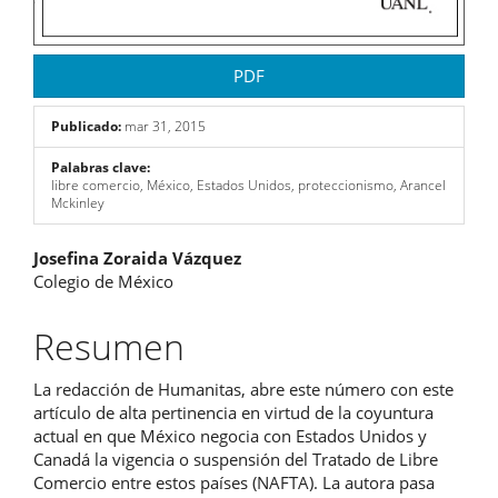
PDF
Publicado:
mar 31, 2015
Palabras clave:
libre comercio, México, Estados Unidos, proteccionismo, Arancel
Mckinley
Contenido
Josefina Zoraida Vázquez
Colegio de México
principal
del
Resumen
artículo
La redacción de Humanitas, abre este número con este
artículo de alta pertinencia en virtud de la coyuntura
actual en que México negocia con Estados Unidos y
Canadá la vigencia o suspensión del Tratado de Libre
Comercio entre estos países (NAFTA). La autora pasa