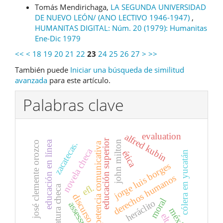
Tomás Mendirichaga,
LA SEGUNDA UNIVERSIDAD
DE NUEVO LEÓN/ (ANO LECTIVO 1946-1947)
,
HUMANITAS DIGITAL: Núm. 20 (1979): Humanitas
Ene-Dic 1979
<<
<
18
19
20
21
22
23
24
25
26
27
>
>>
También puede
Iniciar una búsqueda de similitud
avanzada
para este artículo.
Palabras clave
evaluation
alfred kubin
educación superior
educación en línea
john milton
josé clemente orozco
zacatecas.
competencia comunicativa
novela checa
ética
cólera en yucatán
jorge luis borges
derechos humanos
efl.
literatura checa
discurso
moral
heráclito
assessment
méxico
elt