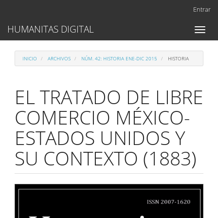
Navegación
Entrar
principal
Contenido
HUMANITAS DIGITAL
Toggl
principal
naviga
Barra
lateral
INICIO
ARCHIVOS
NÚM. 42: HISTORIA ENE-DIC 2015
HISTORIA
EL TRATADO DE LIBRE
COMERCIO MÉXICO-
ESTADOS UNIDOS Y
SU CONTEXTO (1883)
Barra
lateral