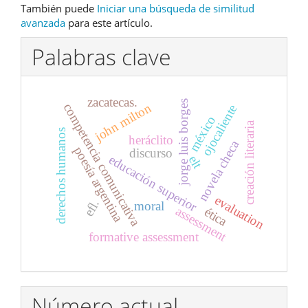
También puede
Iniciar una búsqueda de similitud
avanzada
para este artículo.
Palabras clave
zacatecas.
jorge luis borges
john milton
competencia comunicativa
ojocaliente
méxico
creación literaria
derechos humanos
heráclito
novela checa
poesía argentina
discurso
educación superior
elt
evaluation
efl.
moral
assessment
ética
formative assessment
Número actual