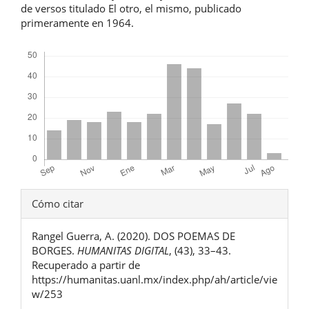
de versos titulado El otro, el mismo, publicado
primeramente en 1964.
Descargas
Detalles
Cómo citar
del
Rangel Guerra, A. (2020). DOS POEMAS DE
artículo
BORGES.
HUMANITAS DIGITAL
, (43), 33–43.
Recuperado a partir de
https://humanitas.uanl.mx/index.php/ah/article/vie
w/253