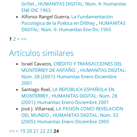
Grillet
,
HUMANITAS DIGITAL: Núm. 4: Humanitas
ENE-DIC 1963
Alfonso Rangel Guerra,
La Fundamentación
Psicológica de la Poética en Dilthey
,
HUMANITAS
DIGITAL: Núm. 6: Humanitas Ene-Dic 1965
1
2
>
>>
Artículos similares
Israel Cavazos,
CRÉDITO Y TRANSACCIONES DEL
MONTERREY DE ANTAÑO.
,
HUMANITAS DIGITAL:
Núm. 28 (2001): Humanitas Enero-Diciembre
2001
Santiago Roel,
LA REPÚBLICA ESPAÑOLA EN
MONTERREY
,
HUMANITAS DIGITAL: Núm. 28
(2001): Humanitas Enero-Diciembre 2001
José J. Villarreal,
LA PASIÓN COMO REVELACIÓN
DEL MUNDO
,
HUMANITAS DIGITAL: Núm. 32
(2005): Humanitas Enero-Diciembre 2005
<<
<
19
20
21
22
23
24