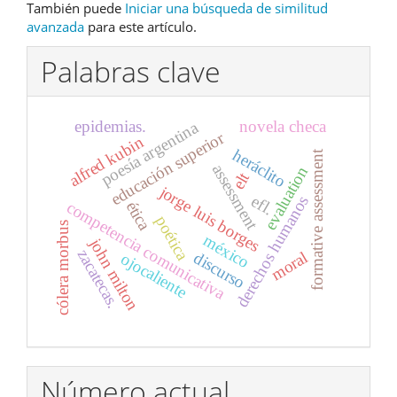
También puede
Iniciar una búsqueda de similitud
avanzada
para este artículo.
Palabras clave
epidemias.
novela checa
poesía argentina
educación superior
alfred kubin
heráclito
formative assessment
assessment
evaluation
elt
jorge luis borges
efl.
derechos humanos
competencia comunicativa
ética
poética
cólera morbus
méxico
john milton
zacatecas.
discurso
moral
ojocaliente
Número actual