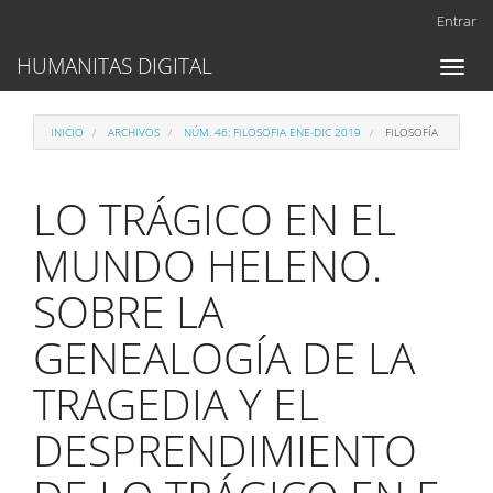
Navegación
Entrar
principal
Contenido
HUMANITAS DIGITAL
Toggl
principal
naviga
Barra
lateral
INICIO
ARCHIVOS
NÚM. 46: FILOSOFIA ENE-DIC 2019
FILOSOFÍA
LO TRÁGICO EN EL
MUNDO HELENO.
SOBRE LA
GENEALOGÍA DE LA
TRAGEDIA Y EL
DESPRENDIMIENTO