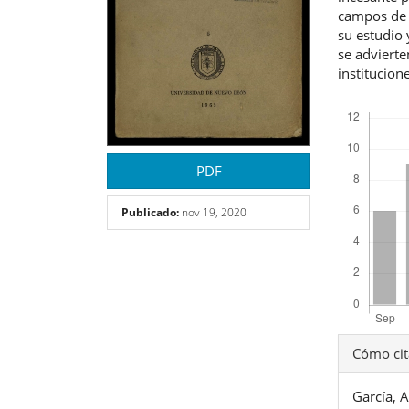
campos de s
su estudio 
se advierte
institucion
Descargas
PDF
Publicado:
nov 19, 2020
Detal
Cómo cit
del
García, A