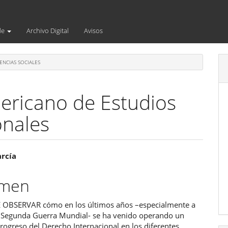
de
Archivo Digital
Avisos
ENCIAS SOCIALES
mericano de Estudios
onales
enido
arcía
ipal
umen
 OBSERVAR cómo en los últimos años –especialmente a
ulo
la Segunda Guerra Mundial- se ha venido operando un
rogreso del Derecho Internacional en los diferentes