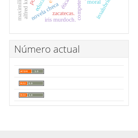
alfred kubin
insalubridad
elt
ética
moral
novela checa
zacatecas.
iris murdoch.
Número actual