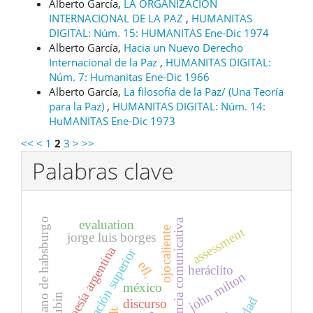
Alberto García,
LA ORGANIZACION
INTERNACIONAL DE LA PAZ
,
HUMANITAS
DIGITAL: Núm. 15: HUMANITAS Ene-Dic 1974
Alberto García,
Hacia un Nuevo Derecho
Internacional de la Paz
,
HUMANITAS DIGITAL:
Núm. 7: Humanitas Ene-Dic 1966
Alberto García,
La filosofía de la Paz/ (Una Teoría
para la Paz)
,
HUMANITAS DIGITAL: Núm. 14:
HuMANITAS Ene-Dic 1973
<<
<
1
2
3
>
>>
Palabras clave
maximiliano de habsburgo
competencia comunicativa
evaluation
assessment
ojocaliente
jorge luis borges
poesía argentina
educación superior
efl.
heráclito
john milton
méxico
discurso