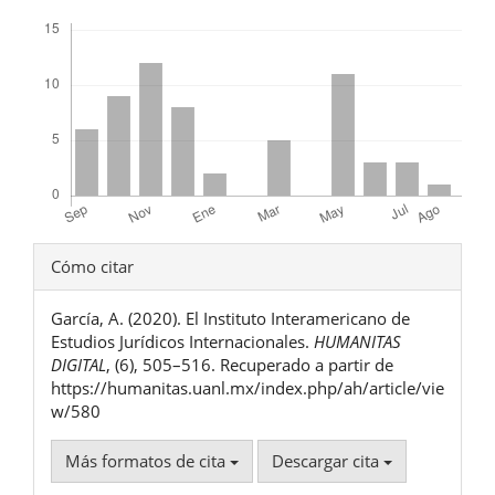
Descargas
Detalles
Cómo citar
del
García, A. (2020). El Instituto Interamericano de
artículo
Estudios Jurídicos Internacionales.
HUMANITAS
DIGITAL
, (6), 505–516. Recuperado a partir de
https://humanitas.uanl.mx/index.php/ah/article/vie
w/580
Más formatos de cita
Descargar cita