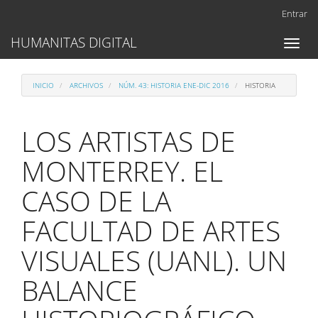
Navegación
Entrar
principal
Contenido
HUMANITAS DIGITAL
Toggl
principal
naviga
Barra
lateral
INICIO
ARCHIVOS
NÚM. 43: HISTORIA ENE-DIC 2016
HISTORIA
LOS ARTISTAS DE
MONTERREY. EL
CASO DE LA
FACULTAD DE ARTES
VISUALES (UANL). UN
BALANCE