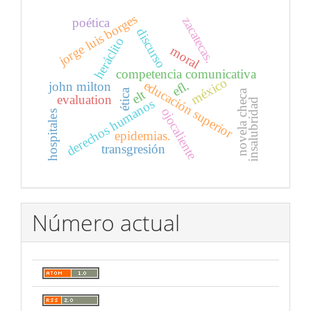
jorge luis borges
zacatecas.
poética
discurso
heráclito
moral
competencia comunicativa
méxico
educación superior
efl.
john milton
ética
elt
novela checa
evaluation
insalubridad
derechos humanos
ojocaliente
hospitales
epidemias.
transgresión
Número actual