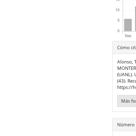
Detal
Cómo cit
del
Alonso, 
artíc
MONTERR
(UANL).
(43). Rec
https://
Más fo
Número