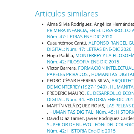
Artículos similares
Alma Silvia Rodríguez, Angélica Hernánde
PRIMERA INFANCIA, EN EL DESARROLLO
Núm. 47: LETRAS ENE-DIC 2020
Cuauhtémoc Cantú,
ALFONSO RANGEL GU
DIGITAL: Núm. 47: LETRAS ENE-DIC 2020
Hugo Padilla,
MONTERREY Y LA FILOSOFÍ
Núm. 42: FILOSOFIA ENE-DIC 2015
Víctor Barrera,
FORMACIÓN INTELECTUAL
PAPELES PRIVADOS
,
HUMANITAS DIGITAL
PEDRO CÉSAR HERRERA SILVA,
ARQUITECT
DE MONTERREY (1927-1940)
,
HUMANITAS 
FREDERIC MAURO,
EL DESARROLLO ECO
DIGITAL: Núm. 44: HISTORIA ENE-DIC 201
MARTÍN VELÁZQUEZ ROJAS,
LAS PELEAS
,
HUMANITAS DIGITAL: Núm. 45: HISTORI
David Díaz Tamez, Javier Rodríguez Cárde
SUPERIOR DE NUEVO LEÓN: DEL COLEGIO
Núm. 42: HISTORIA Ene-Dic 2015