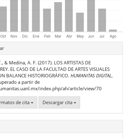
les
ar
T., & Medina, A. F. (2017). LOS ARTISTAS DE
ulo
EY. EL CASO DE LA FACULTAD DE ARTES VISUALES
 UN BALANCE HISTORIOGRÁFICO.
HUMANITAS DIGITAL
,
uperado a partir de
humanitas.uanl.mx/index.php/ah/article/view/70
rmatos de cita
Descargar cita