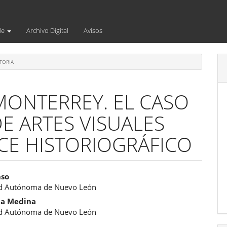
de
Archivo Digital
Avisos
TORIA
 MONTERREY. EL CASO
E ARTES VISUALES
NCE HISTORIOGRÁFICO
enido
nso
ad Autónoma de Nuevo León
ipal
la Medina
ad Autónoma de Nuevo León