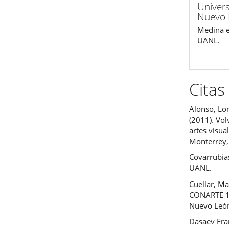
Univer
Nuevo 
Medina e
UANL.
Citas
Alonso, Lo
(2011). Vo
artes visu
Monterrey
Covarrubias
UANL.
Cuellar, Ma
CONARTE 19
Nuevo León
Dasaev Fran