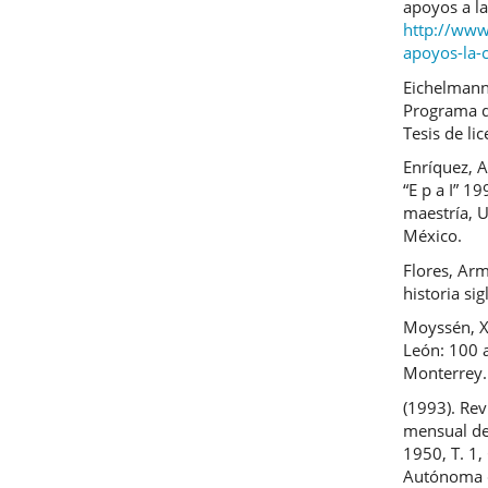
apoyos a la
http://www.
apoyos-la-c
Eichelmann,
Programa d
Tesis de li
Enríquez, A
“E p a I” 1
maestría, 
México.
Flores, Ar
historia si
Moyssén, Xa
León: 100 a
Monterrey.
(1993). Rev
mensual de
1950, T. 1
Autónoma d