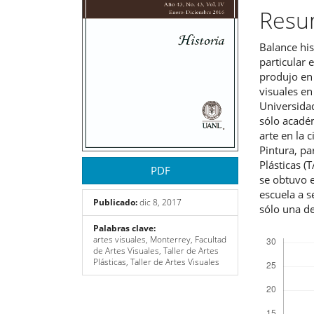
artículo
artíc
Res
Balance his
particular 
produjo en 
visuales en
Universida
sólo académ
arte en la 
Pintura, pa
Plásticas (
PDF
se obtuvo e
escuela a 
Publicado:
dic 8, 2017
sólo una d
Palabras clave:
Descargas
artes visuales, Monterrey, Facultad
de Artes Visuales, Taller de Artes
Plásticas, Taller de Artes Visuales