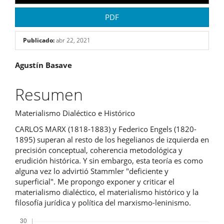
PDF
Publicado:
abr 22, 2021
Contenido
Agustín Basave
principal
Resumen
del
Materialismo Dialéctico e Histórico
artículo
CARLOS MARX (1818-1883) y Federico Engels (1820-
1895) superan al resto de los hegelianos de izquierda en
precisión conceptual, coherencia metodológica y
erudición histórica. Y sin embargo, esta teoría es como
alguna vez lo advirtió Stammler "deficiente y
superficial". Me propongo exponer y criticar el
materialismo dialéctico, el materialismo histórico y la
filosofía jurídica y política del marxismo-leninismo.
Descargas