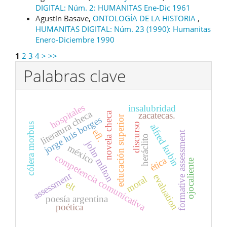
DIGITAL: Núm. 2: HUMANITAS Ene-Dic 1961
Agustín Basave,
ONTOLOGÍA DE LA HISTORIA
,
HUMANITAS DIGITAL: Núm. 23 (1990): Humanitas
Enero-Diciembre 1990
1
2
3
4
>
>>
Palabras clave
hospitales
insalubridad
literatura checa
zacatecas.
novela checa
educación superior
jorge luis borges
discurso
cólera morbus
alfred kubin
efl.
formative assessment
heráclito
john milton
méxico
competencia comunicativa
ética
ojocaliente
assessment
evaluation
moral
elt
poesía argentina
poética