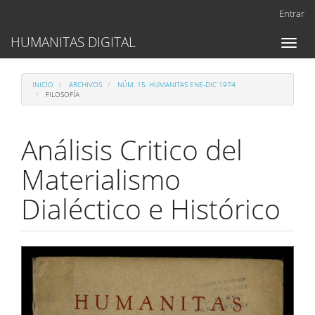
Navegación
Entrar
principal
Contenido
HUMANITAS DIGITAL
Toggl
principal
naviga
Barra
lateral
INICIO
ARCHIVOS
NÚM. 15: HUMANITAS ENE-DIC 1974
FILOSOFÍA
Análisis Critico del
Materialismo
Dialéctico e Histórico
Barra
lateral
del