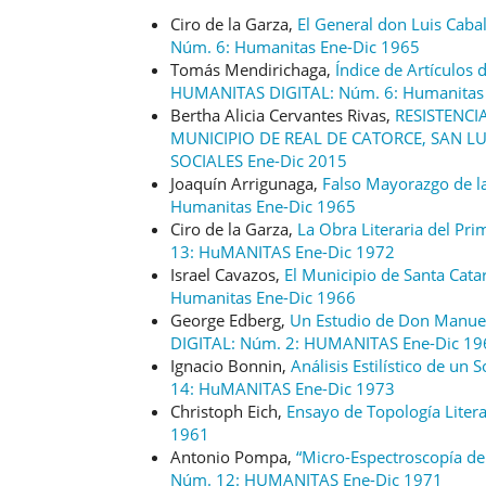
Ciro de la Garza,
El General don Luis Caba
Núm. 6: Humanitas Ene-Dic 1965
Tomás Mendirichaga,
Índice de Artículos 
HUMANITAS DIGITAL: Núm. 6: Humanitas 
Bertha Alicia Cervantes Rivas,
RESISTENCI
MUNICIPIO DE REAL DE CATORCE, SAN L
SOCIALES Ene-Dic 2015
Joaquín Arrigunaga,
Falso Mayorazgo de l
Humanitas Ene-Dic 1965
Ciro de la Garza,
La Obra Literaria del Pr
13: HuMANITAS Ene-Dic 1972
Israel Cavazos,
El Municipio de Santa Catar
Humanitas Ene-Dic 1966
George Edberg,
Un Estudio de Don Manuel 
DIGITAL: Núm. 2: HUMANITAS Ene-Dic 19
Ignacio Bonnin,
Análisis Estilístico de u
14: HuMANITAS Ene-Dic 1973
Christoph Eich,
Ensayo de Topología Liter
1961
Antonio Pompa,
“Micro-Espectroscopía de 
Núm. 12: HUMANITAS Ene-Dic 1971