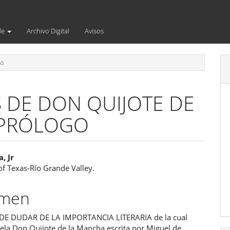
de
Archivo Digital
Avisos
AS
S DE DON QUIJOTE DE
 PRÓLOGO
enido
, Jr
of Texas-Río Grande Valley.
ipal
umen
ulo
DE DUDAR DE LA IMPORTANCIA LITERARIA de la cual
vela Don Quijote de la Mancha escrita por Miguel de