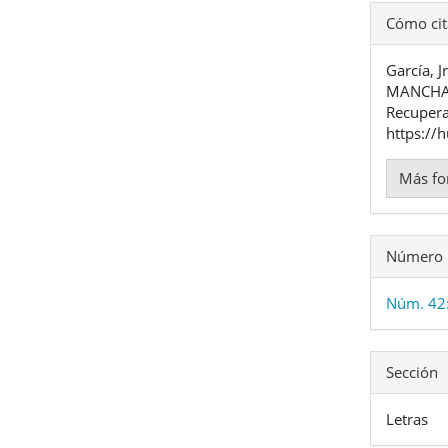
Detal
Cómo cit
del
García, 
artíc
MANCHA
Recupera
https://
Más fo
Número
Núm. 42:
Sección
Letras