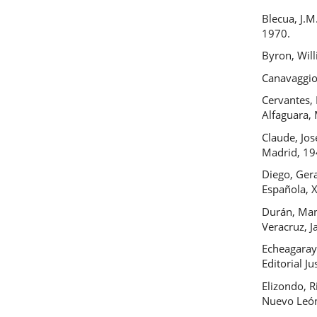
Blecua, J.M
1970.
Byron, Wil
Canavaggio
Cervantes,
Alfaguara,
Claude, Jos
Madrid, 19
Diego, Gera
Española, X
Durán, Man
Veracruz, J
Echeagaray,
Editorial J
Elizondo, 
Nuevo León