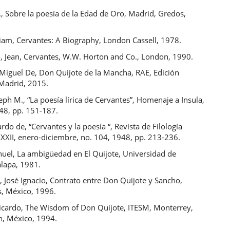
., Sobre la poesía de la Edad de Oro, Madrid, Gredos,
liam, Cervantes: A Biography, London Cassell, 1978.
, Jean, Cervantes, W.W. Horton and Co., London, 1990.
 Miguel De, Don Quijote de la Mancha, RAE, Edición
 Madrid, 2015.
eph M., “La poesía lírica de Cervantes”, Homenaje a Insula,
48, pp. 151-187.
rdo de, “Cervantes y la poesía “, Revista de Filología
XXII, enero-diciembre, no. 104, 1948, pp. 213-236.
uel, La ambigüedad en El Quijote, Universidad de
alapa, 1981.
 José Ignacio, Contrato entre Don Quijote y Sancho,
us, México, 1996.
Ricardo, The Wisdom of Don Quijote, ITESM, Monterrey,
, México, 1994.