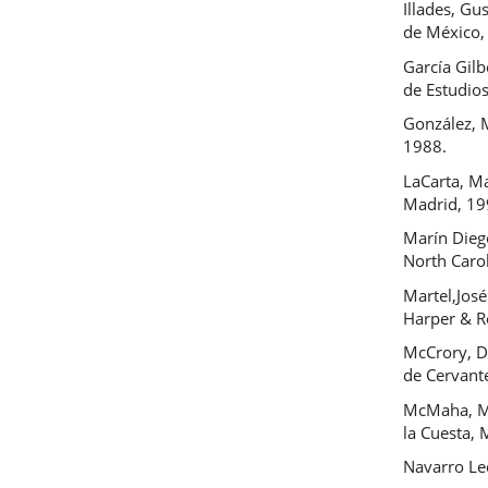
Illades, Gu
de México,
García Gilb
de Estudios
González, M
1988.
LaCarta, Ma
Madrid, 19
Marín Diego
North Caro
Martel,Jos
Harper & R
McCrory, D
de Cervant
McMaha, Mi
la Cuesta, 
Navarro Le