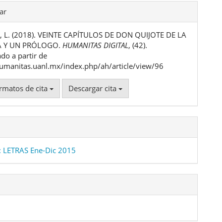
les
ar
Jr, L. (2018). VEINTE CAPÍTULOS DE DON QUIJOTE DE LA
ulo
 Y UN PRÓLOGO.
HUMANITAS DIGITAL
, (42).
do a partir de
humanitas.uanl.mx/index.php/ah/article/view/96
rmatos de cita
Descargar cita
 LETRAS Ene-Dic 2015