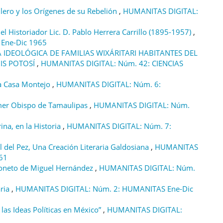
llero y los Orígenes de su Rebelión
,
HUMANITAS DIGITAL:
del Historiador Lic. D. Pablo Herrera Carrillo (1895-1957)
,
Ene-Dic 1965
A IDEOLÓGICA DE FAMILIAS WIXÁRITARI HABITANTES DEL
UIS POTOSÍ
,
HUMANITAS DIGITAL: Núm. 42: CIENCIAS
a Casa Montejo
,
HUMANITAS DIGITAL: Núm. 6:
imer Obispo de Tamaulipas
,
HUMANITAS DIGITAL: Núm.
ina, en la Historia
,
HUMANITAS DIGITAL: Núm. 7:
del Pez, Una Creación Literaria Galdosiana
,
HUMANITAS
61
n Soneto de Miguel Hernández
,
HUMANITAS DIGITAL: Núm.
aria
,
HUMANITAS DIGITAL: Núm. 2: HUMANITAS Ene-Dic
las Ideas Políticas en México”
,
HUMANITAS DIGITAL: