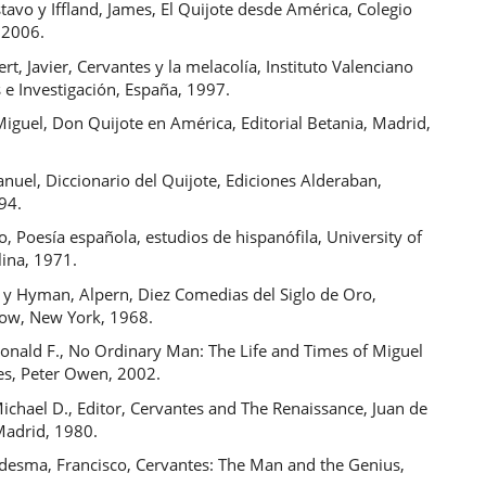
stavo y Iffland, James, El Quijote desde América, Colegio
 2006.
ert, Javier, Cervantes y la melacolía, Instituto Valenciano
 e Investigación, España, 1997.
iguel, Don Quijote en América, Editorial Betania, Madrid,
nuel, Diccionario del Quijote, Ediciones Alderaban,
94.
, Poesía española, estudios de hispanófila, University of
lina, 1971.
é y Hyman, Alpern, Diez Comedias del Siglo de Oro,
ow, New York, 1968.
onald F., No Ordinary Man: The Life and Times of Miguel
es, Peter Owen, 2002.
chael D., Editor, Cervantes and The Renaissance, Juan de
Madrid, 1980.
desma, Francisco, Cervantes: The Man and the Genius,