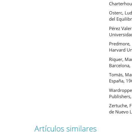
Charterhou
Osterc, Lud
del Equilib
Pérez Valer
Universida
Predmore, 
Harvard Un
Riquer, Mar
Barcelona,
Tomás, Mari
España, 19
Wardropper
Publishers
Zertuche, 
de Nuevo L
Artículos similares